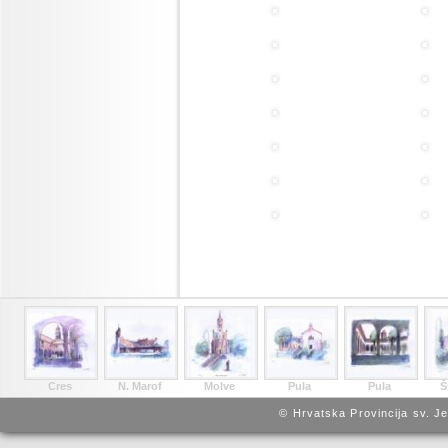
Cres
N. Marof
Molve
Pula
Pula
Š
© Hrvatska Provincija sv. J