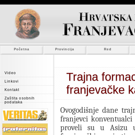
Početna
Provincija
Red
Trajna formac
Video
Linkovi
franjevačke k
Kontakt
Zaštita osobnih
podataka
Ovogodišnje dane traj
franjevci konventualci
proveli su u Asizu 