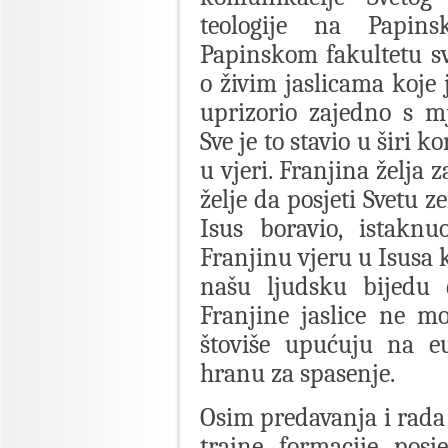
teologije na Papins
Papinskom fakultetu sv
o živim jaslicama koje 
uprizorio zajedno s m
Sve je to stavio u širi 
u vjeri. Franjina želja 
želje da posjeti Svetu z
Isus boravio, istaknu
Franjinu vjeru u Isusa k
našu ljudsku bijedu d
Franjine jaslice ne mo
štoviše upućuju na eu
hranu za spasenje.
Osim predavanja i rada
trajne formacije posj