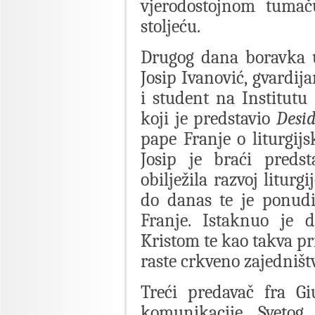
vjerodostojnom tumaču
stoljeću.
Drugog dana boravka u
Josip Ivanović, gvardij
i student na Institutu 
koji je predstavio
Desid
pape Franje o liturgijs
Josip je braći predst
obilježila razvoj litur
do danas te je ponud
Franje. Istaknuo je d
Kristom te kao takva pri
raste crkveno zajedništ
Treći predavač fra Gi
komunikacije Svetog