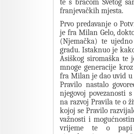
te s braćom Svetog sa
franjevačkih mjesta.
Prvo predavanje o Potv
je fra Milan Gelo, dok
(Njemačka) te ujedno
gradu. Istaknuo je kako
Asiškog siromaška te j
mnoge generacije kroz
fra Milan je dao uvid u
Pravilo nastalo govor
njegovoj povezanosti s
na razvoj Pravila te o 
kojoj se Pravilo razvija
važnosti i mogućnostim
vrijeme te o pap