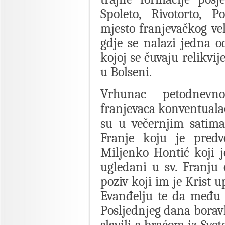
Spoleto, Rivotorto, P
mjesto franjevačkog vel
gdje se nalazi jedna od
kojoj se čuvaju relikvij
u Bolseni.
Vrhunac petodnevn
franjevaca konventualac
su u večernjim satima
Franje koju je predvo
Miljenko Hontić koji 
ugledani u sv. Franju 
poziv koji im je Krist u
Evanđelju te da među 
Posljednjeg dana boravk