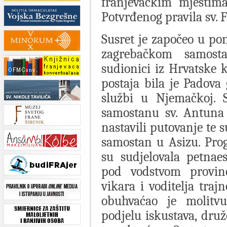
franjevačkim mjestima
Potvrđenog pravila sv. F
Susret je započeo u po
zagrebačkom samost
sudionici iz Hrvatske 
postaja bila je Padova
službi u Njemačkoj. 
samostanu sv. Antuna 
nastavili putovanje te s
samostan u Asizu. Pro
su sudjelovala petnae
pod vodstvom provinc
vikara i voditelja traj
obuhvaćao je molitv
podjelu iskustava, dru