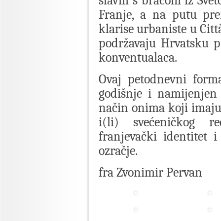
slavili s braćom iz Sve
Franje, a na putu pre
klarise urbaniste u Citt
podržavaju Hrvatsku pr
konventualaca.
Ovaj petodnevni forma
godišnje i namijenjen
način onima koji imaju
i(li) svećeničkog r
franjevački identitet i
ozračje.
fra Zvonimir Pervan