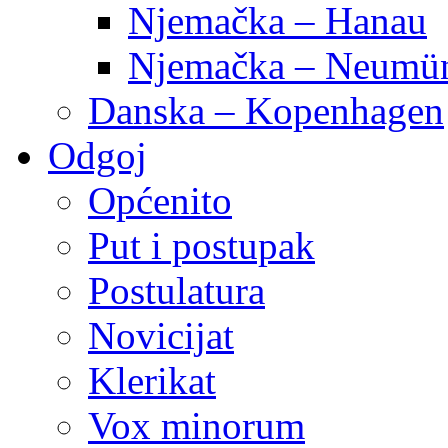
Njemačka – Hanau
Njemačka – Neumün
Danska – Kopenhagen
Odgoj
Općenito
Put i postupak
Postulatura
Novicijat
Klerikat
Vox minorum