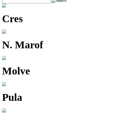
Cres
N. Marof
Molve
Pula