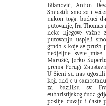
Bilanović, Antun Dev
Smjestili smo se i več
nakon toga, budući da
putovanje, fra Thomas 
neke njegove važne 
putovanju uspjeli sm
grada s koje se pruža 
nedjeljne svete mise
Marušić, Jerko Šuperb
prema Perugi. Zaustavn
U Sieni su nas ugostili
koji ondje u samostanu 
za baziliku sv. Fr
euharistijskog čuda gdj
poslije, čuvaju i časte