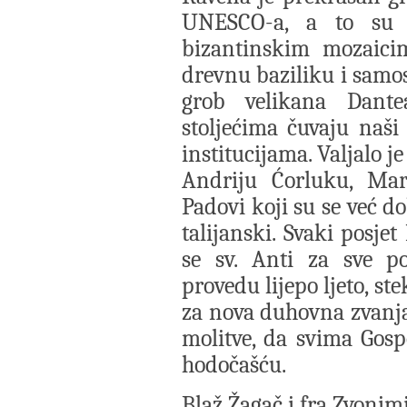
UNESCO-a, a to su c
bizantinskim mozaicim
drevnu baziliku i samos
grob velikana Dante
stoljećima čuvaju naši
institucijama. Valjalo j
Andriju Ćorluku, Ma
Padovi koji su se već d
talijanski. Svaki posje
se sv. Anti za sve po
provedu lijepo ljeto, st
za nova duhovna zvanja
molitve, da svima Go
hodočašću.
Blaž Žagač i fra Zvonim