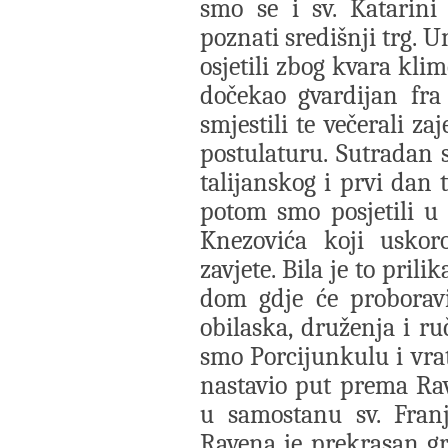
smo se i sv. Katarini 
poznati središnji trg. 
osjetili zbog kvara klim
dočekao gvardijan fr
smjestili te večerali z
postulaturu. Sutradan s
talijanskog i prvi dan 
potom smo posjetili u
Knezovića koji uskor
zavjete. Bila je to pri
dom gdje će proboravi
obilaska, druženja i r
smo Porcijunkulu i vrat
nastavio put prema Ra
u samostanu sv. Franje
Ravena je prekrasan g