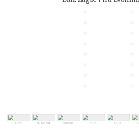
Cres
N. Marof
Molve
Pula
Pula
Š