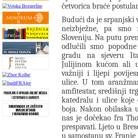
četvorica braće postulan
Budući da je srpanjski 
neizbježne, pa smo 
Sloveniju. Na putu pr
odlučili smo popodne
gradu na sjeveru It
Julijinom kućom ali 
važniji i lijepi povije
ulice. U tom aranžman
amfiteatar, središnji t
katedralu i ulice koj
boja. Nakon obilaska 
nas je dočekao fra Th
prespavati. Ljeto u Bres
u samostanu sv. Franje