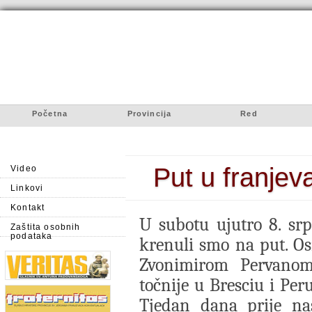
Početna
Provincija
Red
Put u franjeva
Video
Linkovi
Kontakt
U subotu ujutro 8. sr
Zaštita osobnih
podataka
krenuli smo na put. Os
Zvonimirom Pervanom 
točnije u Bresciu i Per
Tjedan dana prije na