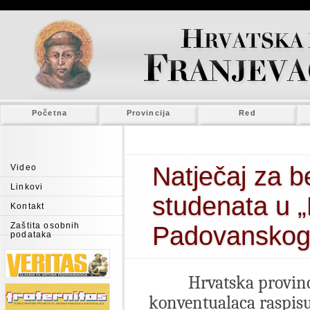
Početna
Provincija
Red
Natječaj za b
Video
Linkovi
studenata u 
Kontakt
Zaštita osobnih
Padovanskog
podataka
Hrvatska provinc
konventualaca raspisuj