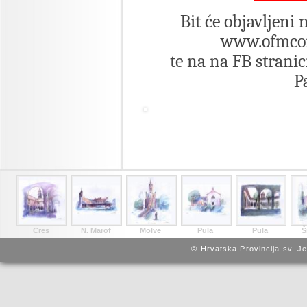
Bit će objavljeni
www.ofmcon
te na na FB stranic
P
Cres
N. Marof
Molve
Pula
Pula
Š
© Hrvatska Provincija sv. J