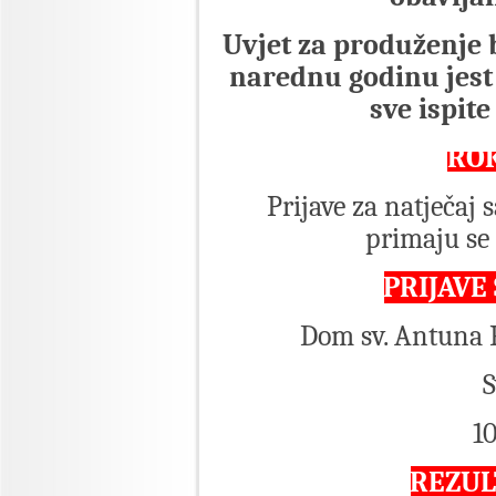
Uvjet za produženje
narednu godinu jest 
sve ispite
ROK
Prijave za natječa
primaju se 
PRIJAVE
Dom sv. Antuna 
S
1
REZUL