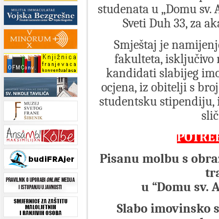
studenata u „Domu sv.
Sveti Duh 33, za 
Smještaj je namijen
fakulteta, isključiv
kandidati slabijeg imo
ocjena, iz obitelji s br
studentsku stipendiju,
sli
POTRE
Pisanu molbu s obra
tr
u “Domu sv. 
Slabo imovinsko st