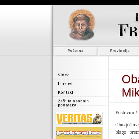
Početna
Provincija
Oba
Video
Linkovi
Mi
Kontakt
Zaštita osobnih
podataka
Poštovani!
Obavještava
blago prem