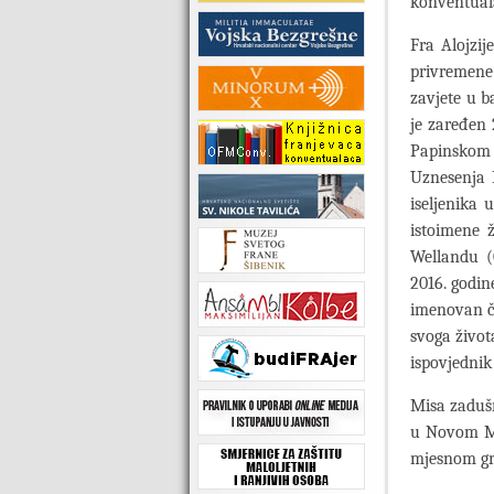
konventual
Fra Alojzij
privremene
zavjete u b
je zaređen 
Papinskom 
Uznesenja 
iseljenika 
istoimene 
Wellandu (O
2016. godin
imenovan č
svoga život
ispovjednik
Misa zadušn
u Novom Mar
mjesnom gro