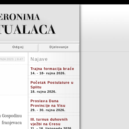
Odgoj
Djelovanje
Najave
PNJA 2023. |
9:47
Trajna formacija braće
14. - 18- rujna 2026.
Početak Postulature u
Splitu
18. rujna 2026.
Proslava Dana
Provincije na Visu
29. - 30. rujna 2026.
 u Gospodinu
III. turnus duhovnih
 franjevaca
vježbi na Cresu
11. - 16. listopada 2026.