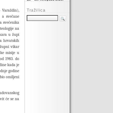
– Varaždin),
Tražilica
, a svečane
Za svećenika
teologije na
kara u župi
a hrvatskih
 župni vikar
ke misije u
 od 1983. do
dine kada je
dnje godine
bio omiljeni
 Padovanskog
vit će se na