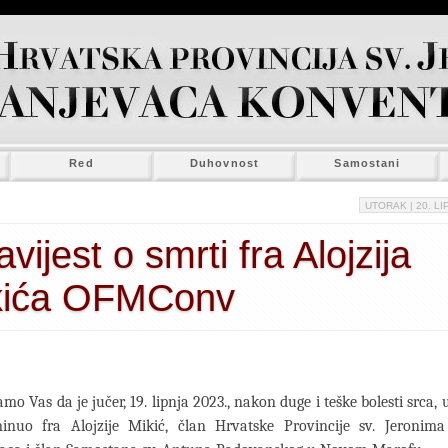
Red
Duhovnost
Samostani
UTORAK
| 20. LI
vijest o smrti fra Alojzija
kića OFMConv
mo Vas da je jučer, 19. lipnja 2023., nakon duge i teške bolesti srca,
inuo fra Alojzije Mikić, član Hrvatske Provincije sv. Jeronima