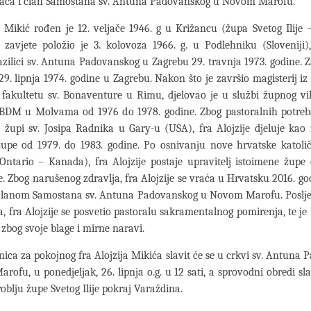
aca i član Samostana sv. Antuna Padovanskog u Novom Marofu.
e Mikić rođen je 12. veljače 1946. g u Križancu (župa Svetog Ilije 
 zavjete položio je 3. kolovoza 1966. g. u Podlehniku (Sloveniji)
azilici sv. Antuna Padovanskog u Zagrebu 29. travnja 1973. godine. 
29. lipnja 1974. godine u Zagrebu. Nakon što je završio magisterij iz 
fakultetu sv. Bonaventure u Rimu, djelovao je u službi župnog vi
BDM u Molvama od 1976 do 1978. godine. Zbog pastoralnih potreb
u župi sv. Josipa Radnika u Gary-u (USA), fra Alojzije djeluje kao
župe od 1979. do 1983. godine. Po osnivanju nove hrvatske katolič
ntario – Kanada), fra Alojzije postaje upravitelj istoimene župe
e. Zbog narušenog zdravlja, fra Alojzije se vraća u Hrvatsku 2016. go
lanom Samostana sv. Antuna Padovanskog u Novom Marofu. Poslje
a, fra Alojzije se posvetio pastoralu sakramentalnog pomirenja, te je 
 zbog svoje blage i mirne naravi.
ica za pokojnog fra Alojzija Mikića slavit će se u crkvi sv. Antuna
ofu, u ponedjeljak, 26. lipnja o.g. u 12 sati, a sprovodni obredi sla
blju župe Svetog Ilije pokraj Varaždina.