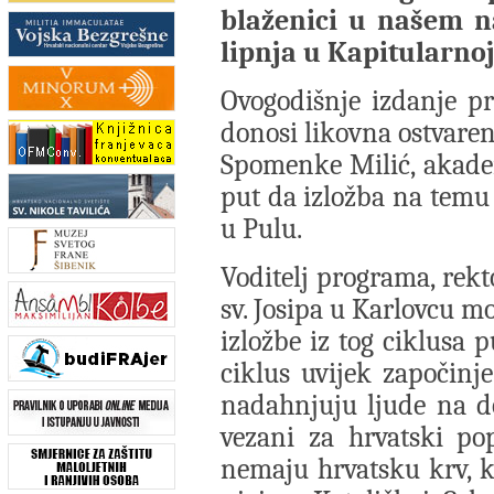
blaženici u našem na
lipnja u Kapitularnoj
Ovogodišnje izdanje p
donosi likovna ostvare
Spomenke Milić, akadems
put da izložba na temu
u Pulu.
Voditelj programa, rekt
sv. Josipa u Karlovcu m
izložbe iz tog ciklusa 
ciklus uvijek započinje
nadahnjuju ljude na do
vezani za hrvatski pop
nemaju hrvatsku krv, 