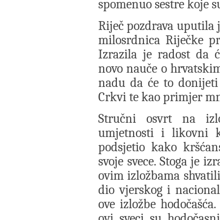
spomenuo sestre koje su 
Riječ pozdrava uputila j
milosrdnica Riječke pr
Izrazila je radost da 
novo nauče o hrvatskim
nadu da će to donijeti 
Crkvi te kao primjer m
Stručni osvrt na iz
umjetnosti i likovni k
podsjetio kako kršćan
svoje svece. Stoga je iz
ovim izložbama shvatili
dio vjerskog i nacional
ove izložbe hodočašća
ovi sveci su hodočasni