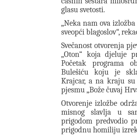
časnih sestara milosrd
glasu svetosti.
„
Neka nam ova izložba 
sveopći blagoslov“, reka
Svečanost otvorenja pje
„Oton“ koja djeluje p
Početak programa ob
Bulešiću koju je skl
Krajcar, a na kraju s
pjesmu „Bože čuvaj Hrv
Otvorenje izložbe odr
misnog slavlja u sa
prigodom predvodio pr
prigodnu homiliju izre