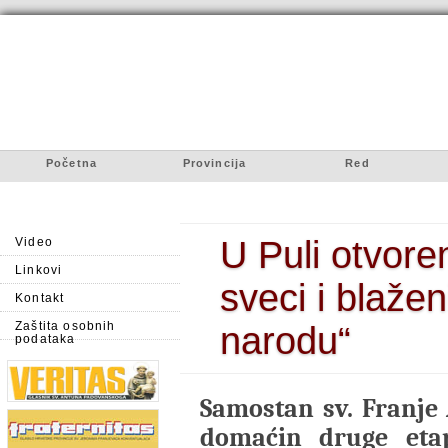
Početna
Provincija
Red
U Puli otvore
Video
Linkovi
sveci i blaže
Kontakt
Zaštita osobnih
narodu“
podataka
Samostan sv. Franje 
domaćin druge etap