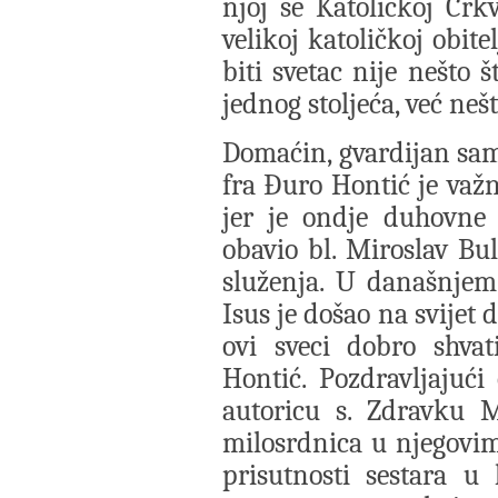
njoj se Katoličkoj Cr
velikoj katoličkoj obitel
biti svetac nije nešto š
jednog stoljeća, već neš
Domaćin, gvardijan sa
fra Đuro Hontić je važn
jer je ondje duhovne 
obavio bl. Miroslav Bul
služenja. U današnjem s
Isus je došao na svijet 
ovi sveci dobro shvati
Hontić. Pozdravljajući
autoricu s. Zdravku Mi
milosrdnica u njegovi
prisutnosti sestara u