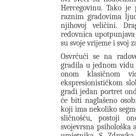
Hercegovinu. Tako je 
raznim gradovima lju
njihovoj veličini. D
redovnica upotpunjava
su svoje vrijeme i svoj z
Osvrćući se na radove
gradila u jednom vidu r
onom klasičnom vid
ekspresionističkom sl
gradi jedan portret ond
će biti naglašeno osobn
koji ima nekoliko segme
sličnošću, postoji o
svojevrsna psihološka a
umjetnika. S. Zdravk