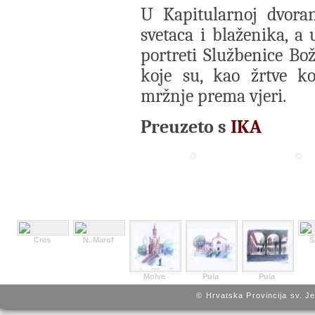
U Kapitularnoj dvoran
svetaca i blaženika, a
portreti Službenice Bož
koje su, kao žrtve ko
mržnje prema vjeri.
Preuzeto s
IKA
Cres
N. Marof
Š
Molve
Pula
Pula
© Hrvatska Provincija sv. J