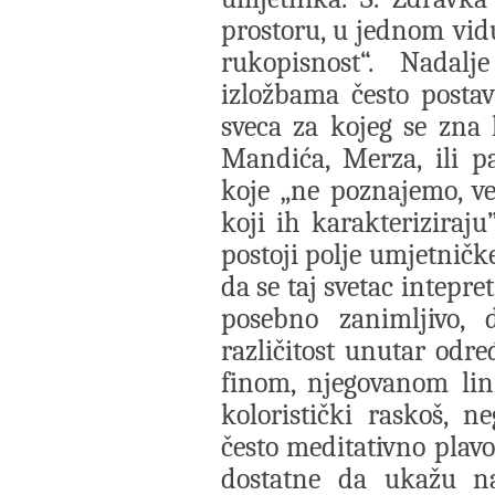
prostoru, u jednom vidu
rukopisnost“. Nadalje
izložbama često postavl
sveca za kojeg se zna 
Mandića, Merza, ili p
koje „ne poznajemo, v
koji ih karakteriziraju
postoji polje umjetničk
da se taj svetac intepre
posebno zanimljivo, d
različitost unutar odre
finom, njegovanom lini
koloristički raskoš, n
često meditativno plavo
dostatne da ukažu n