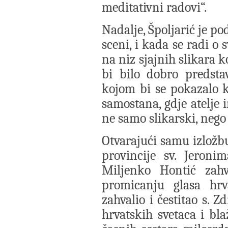
meditativni radovi“.
Nadalje, Špoljarić je p
sceni, i kada se radi o
na niz sjajnih slikara ko
bi bilo dobro predstav
kojom bi se pokazalo k
samostana, gdje atelje 
ne samo slikarski, nego 
Otvarajući samu izložbu
provincije sv. Jeroni
Miljenko Hontić zahv
promicanju glasa hrv
zahvalio i čestitao s. 
hrvatskih svetaca i b