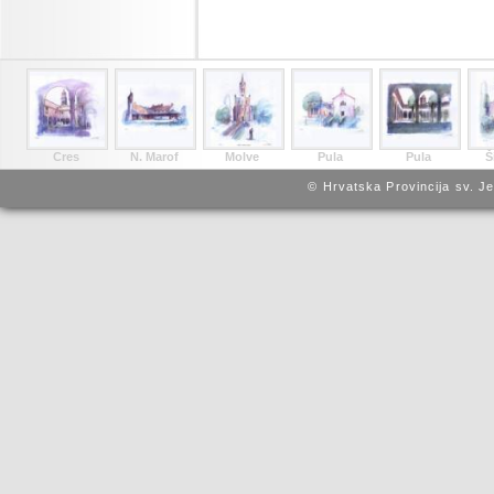
Cres
N. Marof
Molve
Pula
Pula
Š
© Hrvatska Provincija sv. J