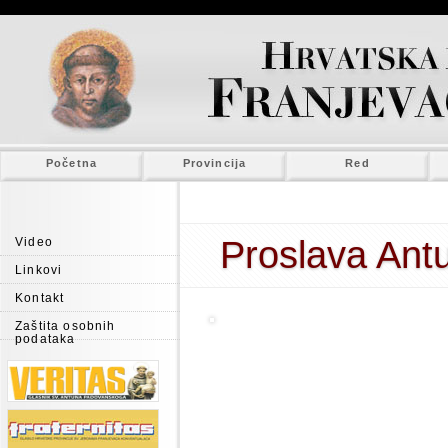
Početna
Provincija
Red
Proslava Antu
Video
Linkovi
Kontakt
Zaštita osobnih
podataka