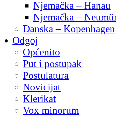
Njemačka – Hanau
Njemačka – Neumün
Danska – Kopenhagen
Odgoj
Općenito
Put i postupak
Postulatura
Novicijat
Klerikat
Vox minorum