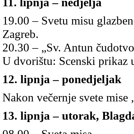
11. lipnja – nedjelja
19.00 – Svetu misu glazben
Zagreb.
20.30 – „Sv. Antun čudotvo
U dvorištu: Scenski prikaz u 
12. lipnja – ponedjeljak
Nakon večernje svete mise 
13. lipnja – utorak, Blag
08.00 – Sveta misa