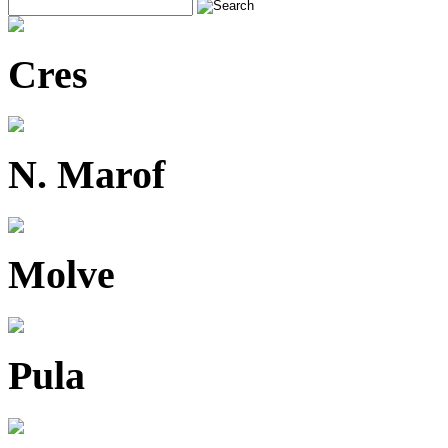
Cres
N. Marof
Molve
Pula