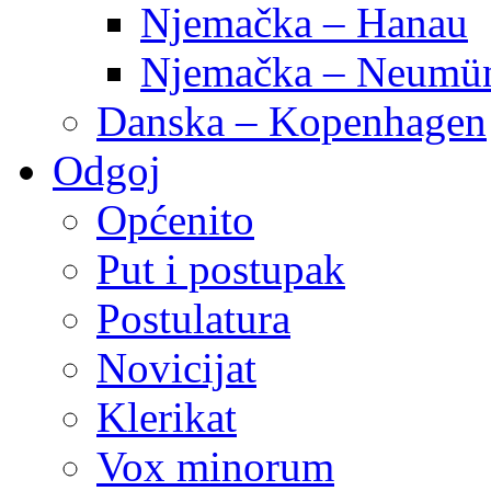
Njemačka – Hanau
Njemačka – Neumün
Danska – Kopenhagen
Odgoj
Općenito
Put i postupak
Postulatura
Novicijat
Klerikat
Vox minorum