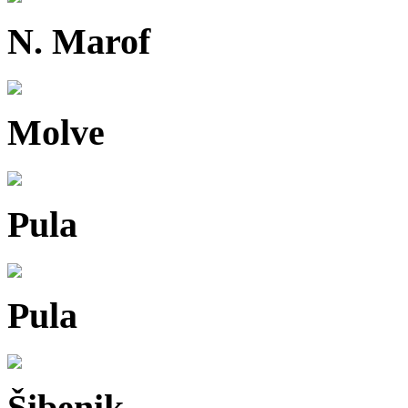
N. Marof
Molve
Pula
Pula
Šibenik