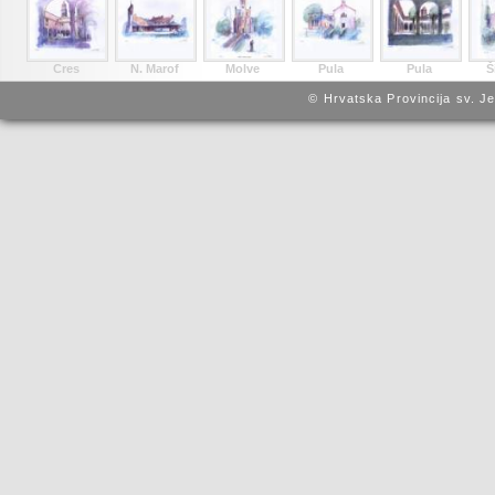
Cres
N. Marof
Molve
Pula
Pula
Š
© Hrvatska Provincija sv. J