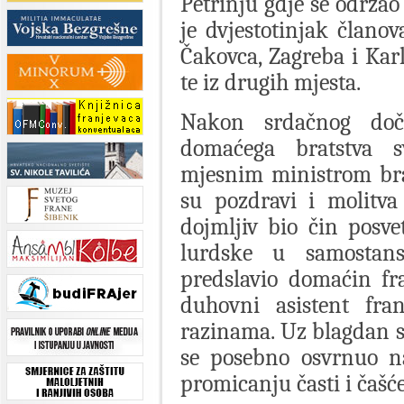
Petrinju gdje se održao
je dvjestotinjak članov
Čakovca, Zagreba i Karl
te iz drugih mjesta.
Nakon srdačnog doče
domaćega bratstva s
mjesnim ministrom brat
su pozdravi i molitva
dojmljiv bio čin posve
lurdske u samostans
predslavio domaćin fr
duhovni asistent fra
razinama. Uz blagdan s
se posebno osvrnuo na
promicanju časti i čašć