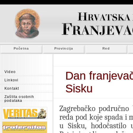
Početna
Provincija
Red
Dan franjeva
Video
Linkovi
Sisku
Kontakt
Zaštita osobnih
podataka
Zagrebačko područno b
reda pod koje spada i m
u Sisku, hodočastilo 