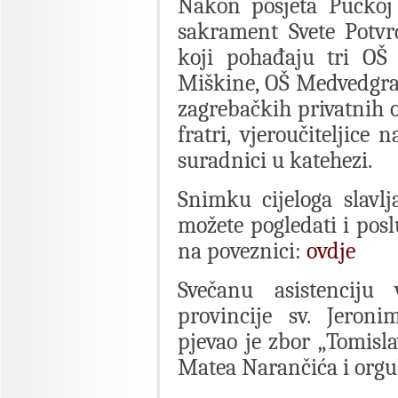
Nakon posjeta Pučkoj 
sakrament Svete Potvr
koji pohađaju tri OŠ
Miškine, OŠ Medvedgra
zagrebačkih privatnih o
fratri, vjeroučiteljice
suradnici u katehezi.
Snimku cijeloga slavl
možete pogledati i pos
na poveznici:
ovdje
Svečanu asistenciju 
provincije sv. Jeroni
pjevao je zbor „Tomisla
Matea Narančića i orgul