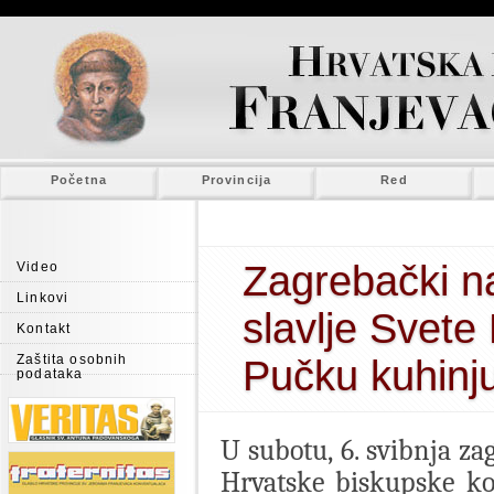
Početna
Provincija
Red
Zagrebački n
Video
Linkovi
slavlje Svete 
Kontakt
Zaštita osobnih
Pučku kuhinj
podataka
U subotu, 6. svibnja z
Hrvatske biskupske ko