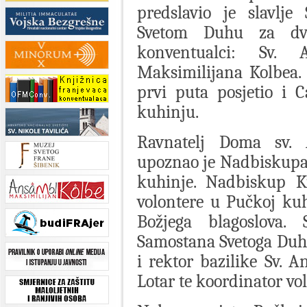
predslavio je slavlj
Svetom Duhu za dvi
konventualci: Sv.
Maksimilijana Kolbea.
prvi puta posjetio i 
kuhinju.
Ravnatelj Doma sv. 
upoznao je Nadbiskupa
kuhinje. Nadbiskup Ku
volontere u Pučkoj kuhi
Božjega blagoslova. 
Samostana Svetoga Duha,
i rektor bazilike Sv. 
Lotar te koordinator vol