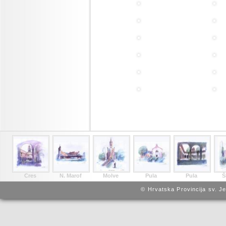
Cres
N. Marof
Molve
Pula
Pula
Š
© Hrvatska Provincija sv. J