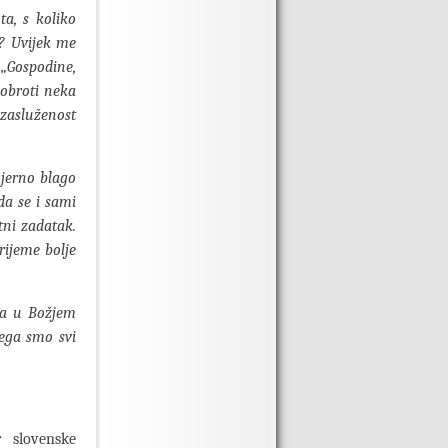
ta, s koliko
r? Uvijek me
 „Gospodine,
dobroti neka
ezasluženost
…
mjerno blago
da se i sami
tni zadatak.
rijeme bolje
va u Božjem
jega smo svi
r slovenske