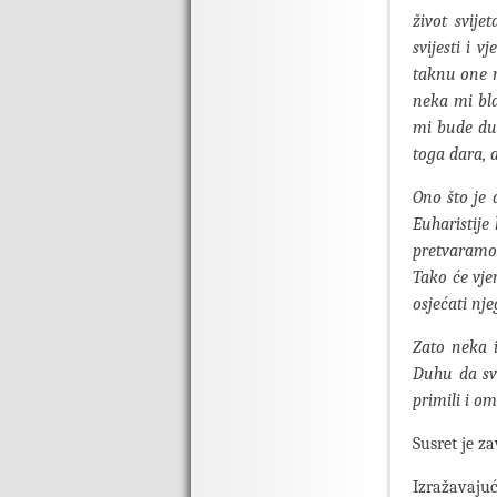
život svije
svijesti i 
taknu one r
neka mi bla
mi bude duš
toga dara, 
Ono što je 
Euharistije
pretvaramo 
Tako će vje
osjećati nj
Zato neka 
Duhu da svi
primili i o
Susret je z
Izražavaju