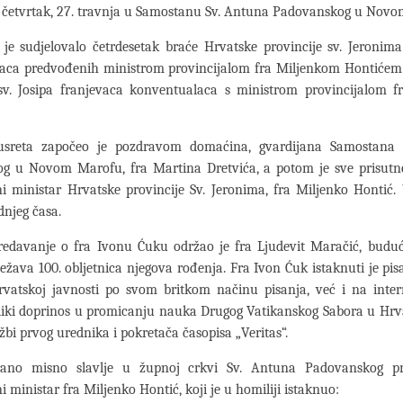
u četvrtak, 27. travnja u Samostanu Sv. Antuna Padovanskog u Nov
je sudjelovalo četrdesetak braće Hrvatske provincije sv. Jeronim
aca predvođenih ministrom provincijalom fra Miljenkom Hontićem 
 sv. Josipa franjevaca konventualaca s ministrom provincijalom 
usreta započeo je pozdravom domaćina, gvardijana Samostana 
g u Novom Marofu, fra Martina Dretvića, a potom je sve prisutn
ni ministar Hrvatske provincije Sv. Jeronima, fra Miljenko Hontić. U
dnjeg časa.
redavanje o fra Ivonu Ćuku održao je fra Ljudevit Maračić, buduć
ježava 100. obljetnica njegova rođenja. Fra Ivon Ćuk istaknuti je pisa
vatskoj javnosti po svom britkom načinu pisanja, već i na inter
eliki doprinos u promicanju nauka Drugog Vatikanskog Sabora u Hrv
užbi prvog urednika i pokretača časopisa „Veritas“.
rano misno slavlje u župnoj crkvi Sv. Antuna Padovanskog pr
i ministar fra Miljenko Hontić, koji je u homiliji istaknuo: