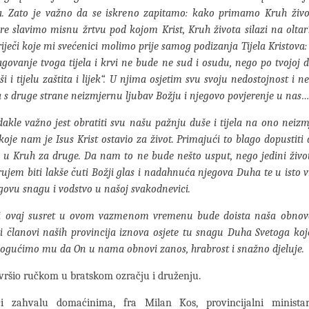
ta. Zato je važno da se iskreno zapitamo: kako primamo Kruh živo
vjere slavimo misnu žrtvu pod kojom Krist, Kruh života silazi na olta
iječi koje mi svećenici molimo prije samog podizanja Tijela Kristova:
govanje tvoga tijela i krvi ne bude ne sud i osudu, nego po tvojoj 
i i tijelu zaštita i lijek“. U njima osjetim svu svoju nedostojnost i n
a s druge strane neizmjernu ljubav Božju i njegovo povjerenje u nas
dakle važno jest obratiti svu našu pažnju duše i tijela na ono neiz
 koje nam je Isus Krist ostavio za život. Primajući to blago dopustiti 
u Kruh za druge. Da nam to ne bude nešto usput, nego jedini živo
rujem biti lakše čuti Božji glas i nadahnuća njegova Duha te u isto v
egovu snagu i vodstvo u našoj svakodnevici.
i ovaj susret u ovom vazmenom vremenu bude doista naša obno
 članovi naših provincija iznova osjete tu snagu Duha Svetoga ko
mogućimo mu da On u nama obnovi zanos, hrabrost i snažno djeluje.
avršio ručkom u bratskom ozračju i druženju.
ći zahvalu domaćinima, fra Milan Kos, provincijalni minista