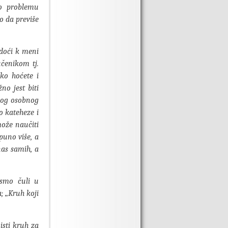
o problemu
ao da previše
 doći k meni
učenikom tj.
ko hoćete i
no jest biti
vog osobnog
o kateheze i
ože naučiti
puno više, a
nas samih, a
 smo čuli u
a; „Kruh koji
isti kruh za