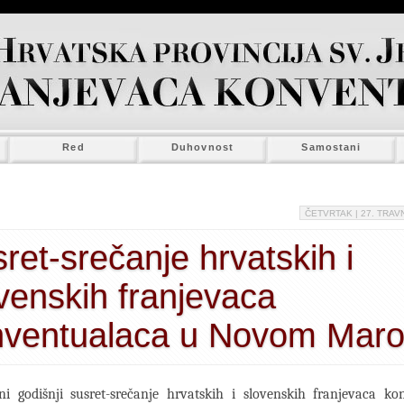
Red
Duhovnost
Samostani
ČETVRTAK
| 27. TRAVN
ret-srečanje hrvatskih i
venskih franjevaca
nventualaca u Novom Maro
lni godišnji susret-srečanje hrvatskih i slovenskih franjevaca ko