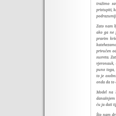
tražimo s
pristupiti, 
podrazumij
Zato nam li
ako ga ne p
pravim krš
katehezama,
privučen o
susreta. Za
vjeronauk,
puno toga, 
to je osobn
onda da to 
Model na k
današnjem ev
ću ja dati ti
Što nam dru