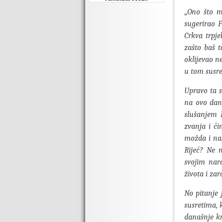
„
Ono što mi
sugerirao F
Crkva trpje
zašto baš t
oklijevao n
u tom susre
Upravo ta s
na ovo dana
slušanjem 
zvanja i či
možda i na
Riječ? Ne 
svojim nar
života i za
No pitanje 
susretima, 
današnje kr