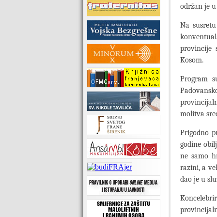
održan je 
Na susretu 
konventual
provincije
Kosom.
Program s
Padovansko
provincijal
molitva sre
Prigodno p
godine obil
ne samo hr
razini, a v
dao je u sl
Koncelebri
provincijaln