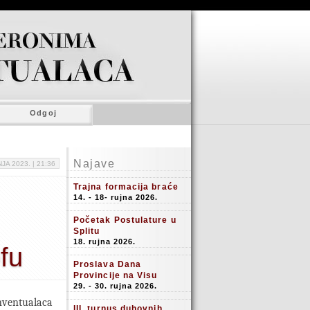
Odgoj
Najave
JA 2023. |
21:36
Trajna formacija braće
14. - 18- rujna 2026.
Početak Postulature u
Splitu
18. rujna 2026.
fu
Proslava Dana
Provincije na Visu
29. - 30. rujna 2026.
nventualaca
III. turnus duhovnih