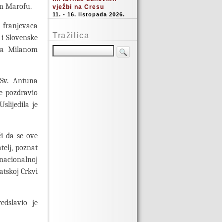
om Marofu.
vježbi na Cresu
11. - 16. listopada 2026.
a franjevaca
Tražilica
i Slovenske
fra Milanom
Sv. Antuna
e pozdravio
slijedila je
i da se ove
telj, poznat
nacionalnoj
atskoj Crkvi
edslavio je