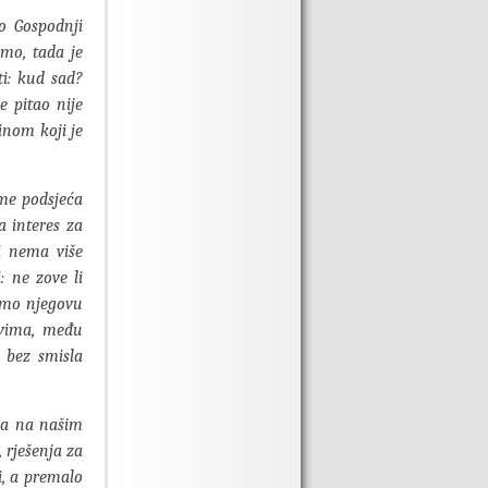
eo Gospodnji
imo, tada je
ti: kud sad?
e pitao nije
inom koji je
 me podsjeća
a interes za
i nema više
: ne zove li
imo njegovu
ovima, među
 bez smisla
 da na našim
 rješenja za
i, a premalo