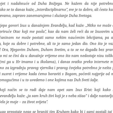
avjet i nadahnuće od Duha Božjega. Ne kažem da nije potrebn
kako se to danas kaže; „interdisciplinarno“, sve je to dobro, ali često k
evamo, zapravo zanemarujemo i slušanje Duha Svetoga.
jepo govori Isus u današnjem Evanđelju, kad kaže: „Nitko ne može
rivuče Otac koji me posla“, kao da nam želi reći da se Isusovim 
ćaninom ne može postati samo nekim naučenim lekcijama, pa a
 koje su dobre i potrebne, ali to je samo jedan dio. Ono što je važ
d Oca, Njegovim Duhom, Duhom Svetim, a to se ne događa bez pra
to mi se čini da u današnje vrijeme ono što nam nedostaje nisu tolik
 (mi ga u Hr imamo i u školama), i danas svatko preko internete m
no za izgradnju pravog vjernika i pravog čovjeka potrebno je nešto 
i susret i vrijeme kada ćemo boraviti s Bogom, počevši najprije od 
omogućimo i u to uvedemo i one kojima nas Duh Sveti šalje.
oji način se to radi daje nam opet sam Isus Krist: koji kako
anđelju kaže: „ja sam kruh živi koji je s neba sišao“ i dalje nastavlj
jelo je moje – za život svijeta“.
go preostaje nego se hraniti tim Kruhom kako bi i sami postali taj 