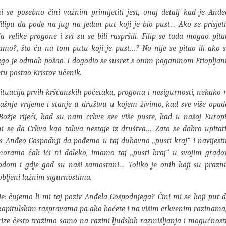
 se posebno čini važnim primijetiti jest, onaj detalj kad je Anđ
ilipu da pođe na jug na jedan put koji je bio pust… Ako se prisjet
la velike progone i svi su se bili raspršili. Filip se tada mogao pita
amo?, što ću na tom putu koji je pust…? No nije se pitao ili ako s
ego je odmah pošao. I dogodio se susret s onim poganinom Etiopljan
tu postao Kristov učenik.
ituacija prvih kršćanskih početaka, progona i nesigurnosti, nekako
šnje vrijeme i stanje u društvu u kojem živimo, kad sve više opad
Božje riječi, kad su nam crkve sve više puste, kad u našoj Europ
ni se da Crkva kao takva nestaje iz društva… Zato se dobro upitati
s Anđeo Gospodnji da pođemo u taj duhovno „pusti kraj“ i navijest
moramo čak ići ni daleko, imamo taj „pusti kraj“ u svojim grad
odom i gdje god su naši samostani… Toliko je onih koji su prazni
robljeni lažnim sigurnostima.
je: čujemo li mi taj poziv Anđela Gospodnjega? Čini mi se koji put
kapitulskim raspravama pa ako hoćete i na višim crkvenim razinama,
ize često tražimo samo na razini ljudskih razmišljanja i mogućnost