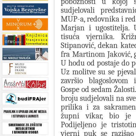
pobožnosti u kojoj 
sudjelovali predstavn
MUP-a, redovnika i red
Marjan i ugostitelja.
tisuća vjernika. Kri
Stipanović, dekan kate
fra Martinom Jaković, 
U hodu od postaje do p
Uz molitve su se pjeva
završio blagoslovom 
Gospe od sedam Žalosti.
broju sudjelovali na sve
prilika i za sakramen
župni vikar, bio je 
Podijeljeno je tristot
vjerni puk se razišao