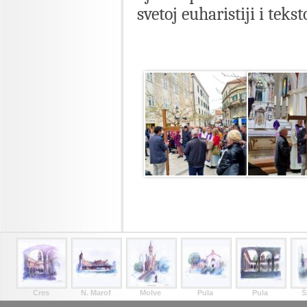
svetoj euharistiji i tek
Cres
N. Marof
Molve
Pula
Pula
Š