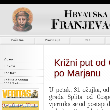
Početna
Provincija
Red
Križni put o
Video
Linkovi
po Marjanu
Kontakt
Zaštita osobnih
podataka
U petak, 31. ožujka, od
grada Splita od Gos
vjernika se od postaje 