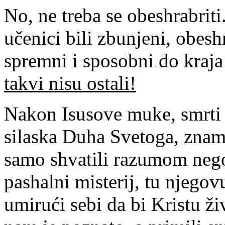
No, ne treba se obeshrabri
učenici bili zbunjeni, obeshr
spremni i sposobni do kraj
takvi nisu ostali!
Nakon Isusove muke, smrti 
silaska Duha Svetoga, znamo
samo shvatili razumom nego 
pashalni misterij, tu njegovu
umirući sebi da bi Kristu ži