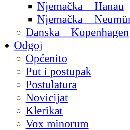
Njemačka – Hanau
Njemačka – Neumün
Danska – Kopenhagen
Odgoj
Općenito
Put i postupak
Postulatura
Novicijat
Klerikat
Vox minorum