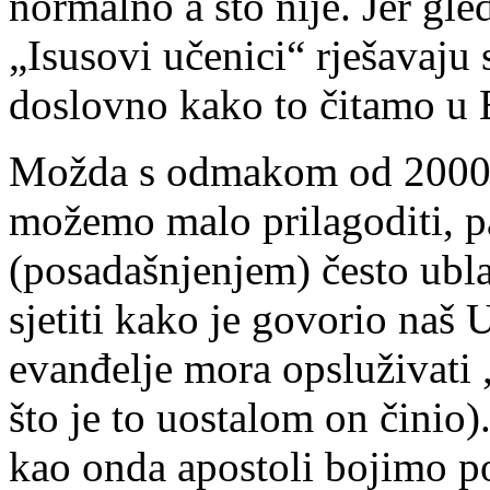
normalno a što nije. Jer gl
„Isusovi učenici“ rješavaju s
doslovno kako to čitamo u
Možda s odmakom od 2000 g
možemo malo prilagoditi, pa
(posadašnjenjem) često ubl
sjetiti kako je govorio naš U
evanđelje mora opsluživati 
što je to uostalom on činio
kao onda apostoli bojimo po