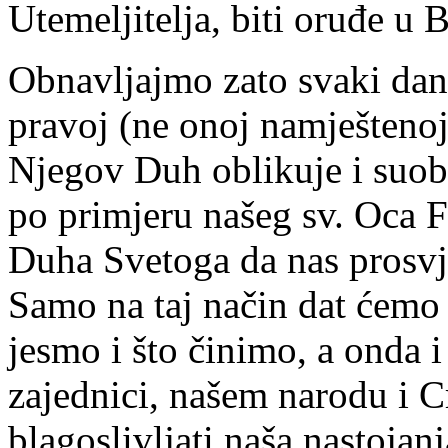
Utemeljitelja, biti oruđe u
Obnavljajmo zato svaki dan 
pravoj (ne onoj namješteno
Njegov Duh oblikuje i suobli
po primjeru našeg sv. Oca 
Duha Svetoga da nas prosvjetl
Samo na taj način dat ćemo 
jesmo i što činimo, a onda i
zajednici, našem narodu i 
blagoslivljati naša nastojan