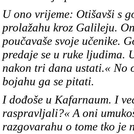
U ono vrijeme: Otišavši s go
prolažahu kroz Galileju. On 
poučavaše svoje učenike. G
predaje se u ruke ljudima. U
nakon tri dana ustati.« No 
bojahu ga se pitati.
I dođoše u Kafarnaum. I već
raspravljali?« A oni umuk
razgovarahu o tome tko je n