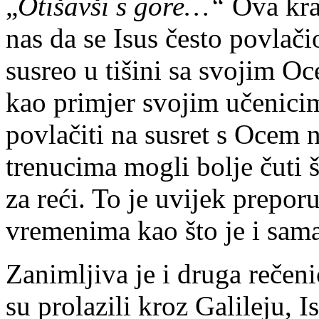
„
Otišavši s gore…“
Ova kra
nas da se Isus često povlač
susreo u tišini sa svojim Oce
kao primjer svojim učenici
povlačiti na susret s Ocem
trenucima mogli bolje čuti
za reći. To je uvijek prepo
vremenima kao što je i sa
Zanimljiva je i druga rečeni
su prolazili kroz Galileju, I