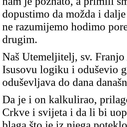
nam je poznato, a primili 
dopustimo da možda i dalje
ne razumijemo hodimo pore
drugim.
Naš Utemeljitelj, sv. Franjo 
Isusovu logiku i oduševio go
oduševljava do dana današnj
Da je i on kalkulirao, pril
Crkve i svijeta i da li bi u
blaga što je iz njega potekl