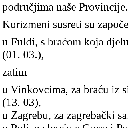
područjima naše Provincije.
Korizmeni susreti su započe
u Fuldi, s braćom koja djel
(01. 03.),
zatim
u Vinkovcima, za braću iz 
(13. 03),
u Zagrebu, za zagrebački s
u Puli, za braću s Cresa i Pu