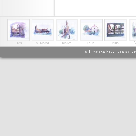
Cres
N. Marof
Molve
Pula
Pula
Š
© Hrvatska Provincija sv. J