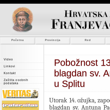
Početna
Provincija
Red
Pobožnost 13
Video
Linkovi
blagdan sv. 
Kontakt
Zaštita osobnih
u Splitu
podataka
Utorak 14. ožujka, zapo
blagdan sv. Antuna Pa