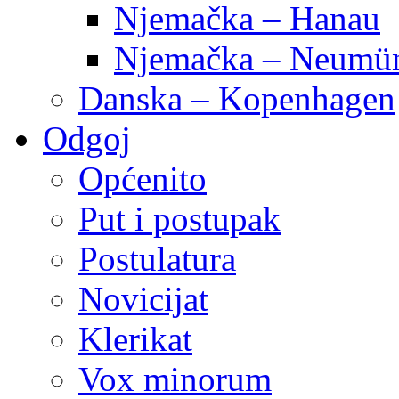
Njemačka – Hanau
Njemačka – Neumün
Danska – Kopenhagen
Odgoj
Općenito
Put i postupak
Postulatura
Novicijat
Klerikat
Vox minorum