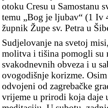
otoku Cresu u Samostanu sv
temu „Bog je ljubav“ (1 Iv 4
župnik Župe sv. Petra u Šib
Sudjelovanje na svetoj misi,
molitva i tišina pomogli s
svakodnevnih obveza i u sa
ovogodišnje korizme. Osim t
odvojeni od zagrebačke gr
vrijeme u prirodi koja daje 
meditaciju. U subotu, zadn