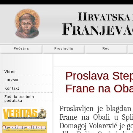
Početna
Provincija
Red
Proslava Step
Video
Linkovi
Frane na Obal
Kontakt
Zaštita osobnih
podataka
Proslavljen je blagdan 
Frane na Obali u Spli
Domagoj Volarević je go