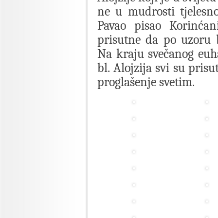
ne u mudrosti tjelesno
Pavao pisao Korinćan
prisutne da po uzoru b
Na kraju svečanog euhar
bl. Alojzija svi su pris
proglašenje svetim.