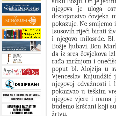
sliku Božju. On je jedi
njegova je uloga os
dostojanstvo čovjeka m
pokazuje. Ne smijemo i
Isusovih riječi birati ž
i njegovo milosrđe. Bl.
Božje ljubavi. Don Mar
da iz srca čovjekova izl
rađa mržnjom i onečišću
poput bl. Alojzija u s
Vjenceslav Kujundžić j
njegovoj odvažnosti i
pokazivao u teškim vr
njegove vjere i nama 
budemo kršćani koji su
žrtvu.