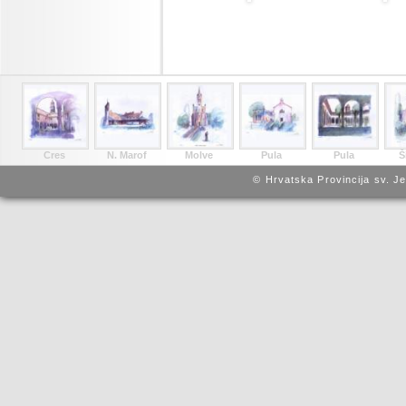
Cres
N. Marof
Molve
Pula
Pula
Š
© Hrvatska Provincija sv. J