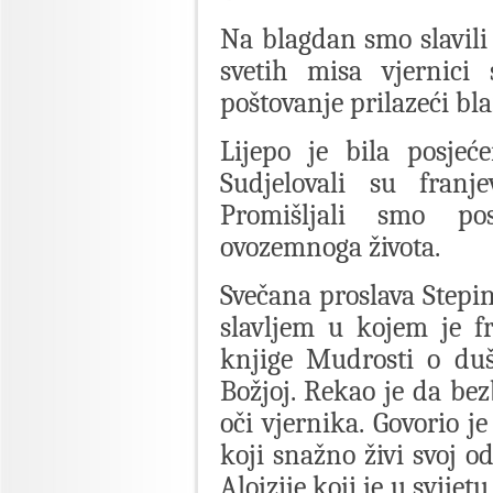
Na blagdan smo slavili 
svetih misa vjernici 
poštovanje prilazeći bl
Lijepo je bila posjeć
Sudjelovali su franj
Promišljali smo pos
ovozemnoga života.
Svečana proslava Stepin
slavljem u kojem je f
knjige Mudrosti o du
Božjoj. Rekao je da bez
oči vjernika. Govorio je
koji snažno živi svoj o
Alojzije koji je u svijetu