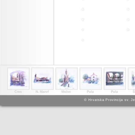
Cres
N. Marof
Molve
Pula
Pula
Š
© Hrvatska Provincija sv. J