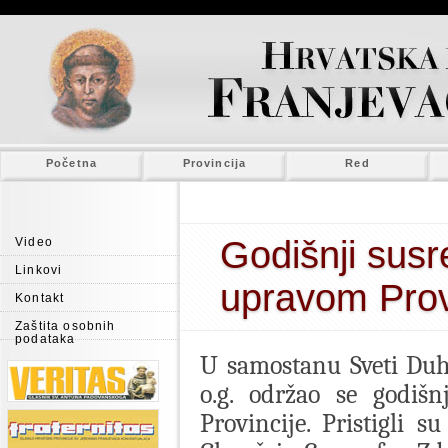
Početna
Provincija
Red
Godišnji susr
Video
Linkovi
upravom Prov
Kontakt
Zaštita osobnih
podataka
U samostanu Sveti Duh 
o.g. održao se godišn
Provincije. Pristigli s