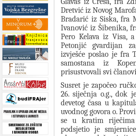
Glavaš iz Cresa, fra Z
Dretvić iz Novog Marofa
Bradarić iz Siska, fra 
Ivanović iz Šibenika, f
Pero Kelava iz Visa, 
Petonjić gvardijan z
izvješće poslao je fra
samostana iz Kopen
prisustvovali svi članov
Susret je započeo ruč
26. siječnja o.g., dok
devetog časa u kapitu
uvodnog govora o. Provi
se u kratim riječima
podsjetio je smjernic