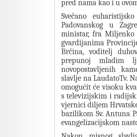
pred nama kao i u ovo
Svečano euharistijsko
Padovanskog u Zagreb
ministar, fra Miljenko
gvardijanima Provincije
Brčina, voditelj duho
prepunoj mladim l
novopostavljenih kam
slavlje na LaudatoTv. 
omogućit će visoku kval
s televizijskim i radijs
vjernici diljem Hrvatsk
bazilikom Sv. Antuna Pa
evangelizacijskom nast
Nakon misnog slavlja