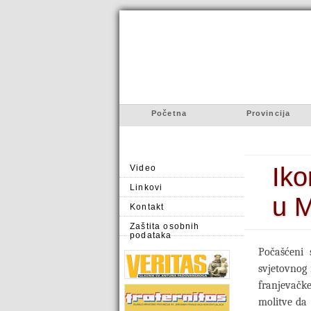
Početna
Provincija
Iko
Video
Linkovi
u M
Kontakt
Zaštita osobnih
podataka
Počašćeni
svjetovnog 
franjevačk
molitve da 