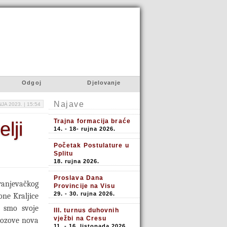
Odgoj
Djelovanje
Najave
JA 2023. |
15:54
Trajna formacija braće
lji
14. - 18- rujna 2026.
Početak Postulature u
Splitu
18. rujna 2026.
Proslava Dana
anjevačkog
Provincije na Visu
29. - 30. rujna 2026.
one Kraljice
i smo svoje
III. turnus duhovnih
vježbi na Cresu
 pozove nova
11. - 16. listopada 2026.