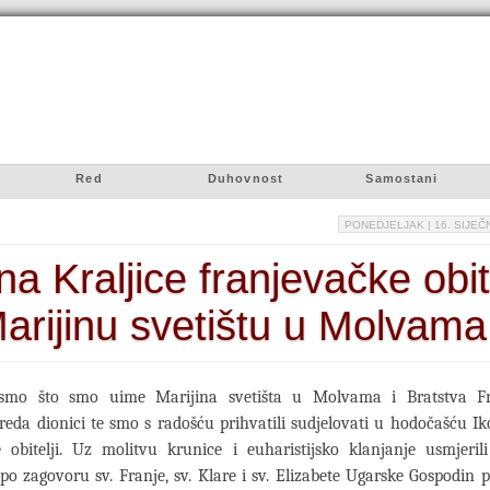
Red
Duhovnost
Samostani
PONEDJELJAK
| 16. SIJEČN
na Kraljice franjevačke obite
arijinu svetištu u Molvama
 smo što smo uime Marijina svetišta u Molvama i Bratstva Fr
reda dionici te smo s radošću prihvatili sudjelovati u hodočašću Ik
e obitelji. Uz molitvu krunice i euharistijsko klanjanje usmjeril
po zagovoru sv. Franje, sv. Klare i sv. Elizabete Ugarske Gospodin