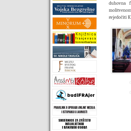
duhovna f
molitveno
svjedočiti 