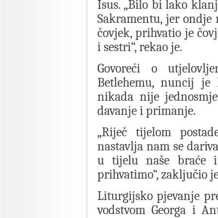
Isus. „Bilo bi lako kla
Sakramentu, jer ondje 
čovjek, prihvatio je čo
i sestri“, rekao je.
Govoreći o utjelovlj
Betlehemu, nuncij je
nikada nije jednosmjer
davanje i primanje.
„Riječ tijelom post
nastavlja nam se dariva
u tijelu naše braće 
prihvatimo“, zaključio j
Liturgijsko pjevanje p
vodstvom Georga i Ant