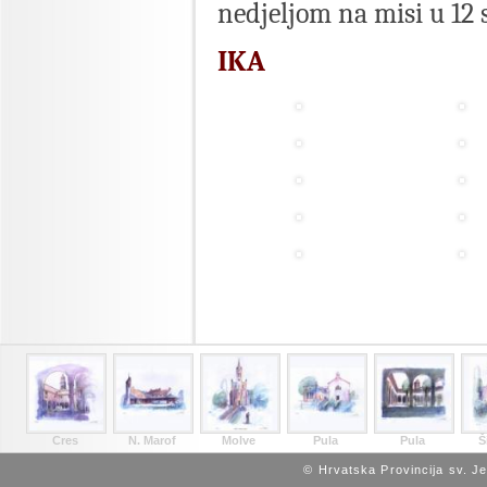
nedjeljom na misi u 12 sa
IKA
Cres
N. Marof
Molve
Pula
Pula
Š
© Hrvatska Provincija sv. J