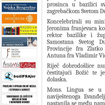
prosinca u bazilici 
zagrebačkom Svetom D
Koncelebrirali su min
Jeronima franjevaca ko
rektor bazilike i žu
Samostana Svetog Du
Provincije fra Zlatk
Antuna fra Vladimir Vi
Riječ dobrodošlice nu
čestitajući Božić te 
dolaska.
Mons. Lingua se u h
naviještenoga Evanđelj
nastanila se među nama.