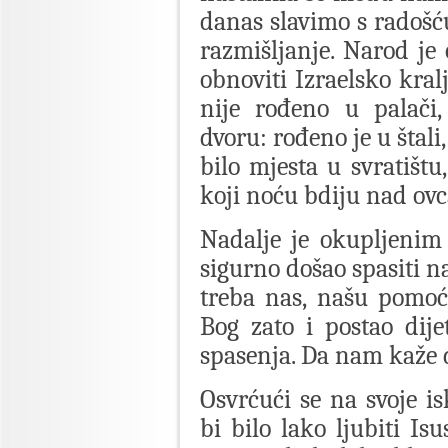
danas slavimo s radošću
razmišljanje. Narod je
obnoviti Izraelsko kral
nije rođeno u palači
dvoru: rođeno je u štali,
bilo mjesta u svratištu
koji noću bdiju nad ov
Nadalje je okupljenim
sigurno došao spasiti n
treba nas, našu pomoć
Bog zato i postao dij
spasenja. Da nam kaže d
Osvrćući se na svoje i
bi bilo lako ljubiti Is