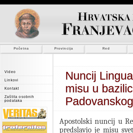
Početna
Provincija
Red
Nuncij Lingua
Video
Linkovi
misu u bazilic
Kontakt
Zaštita osobnih
Padovansko
podataka
Apostolski nuncij u Re
predslavio je misu sv