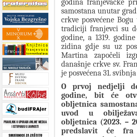
godina franjevačke pr
samostana unutar grads
crkve posvećene Bogu 
tradiciji franjevci su 
godine, a 1319. godine
zidina gdje su uz post
Martina započeli iz
današnje crkve sv. Fran
je posvećena 31. svibnja
O prvoj nedjelji d
godine, bit će otv
obljetnica samostana
uvod u obilježava
obljetnica (2023. – 2
predslavit će fra