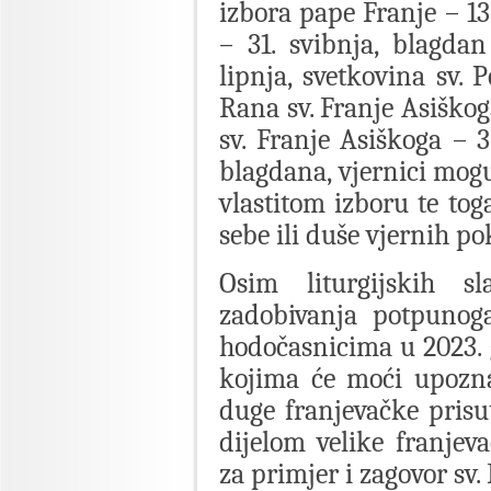
izbora pape Franje – 13
– 31. svibnja, blagda
lipnja, svetkovina sv. 
Rana sv. Franje Asiškog
sv. Franje Asiškoga – 3
blagdana, vjernici mogu
vlastitom izboru te tog
sebe ili duše vjernih po
Osim liturgijskih sl
zadobivanja potpunoga
hodočasnicima u 2023. 
kojima će moći upozna
duge franjevačke prisut
dijelom velike franjeva
za primjer i zagovor sv.