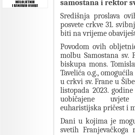
samostana i rektor sv
Središnja proslava ov
posvete crkve 31. svibn
biti na vrijeme obaviješ
Povodom ovih obljetnic
molbu Samostana sv. F
biskupa mons. Tomisla
Tavelića o.g., omogućil
u crkvi sv. Frane u Šib
listopada 2023. godine
uobičajene uvjete
euharistijska pričest i
Dani u kojima je mogu
svetih Franjevačkoga 