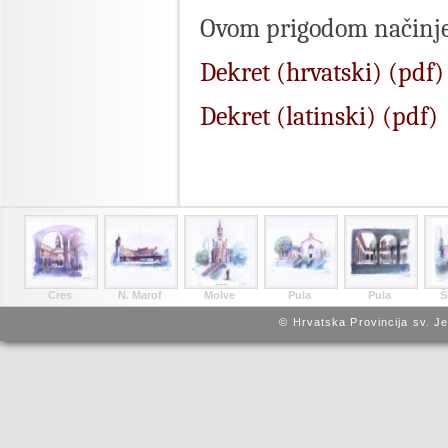
Ovom prigodom načinjen 
Dekret (hrvatski) (pdf)
Dekret (latinski) (pdf)
Cres
N. Marof
Molve
Pula
Pula
Š
© Hrvatska Provincija sv. J