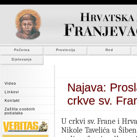
Početna
Provincija
Red
Djelovanje
Najava: Pros
Video
Linkovi
crkve sv. Fra
Kontakt
Zaštita osobnih
podataka
U crkvi sv. Frane i Hrv
Nikole Tavelića u Šiben