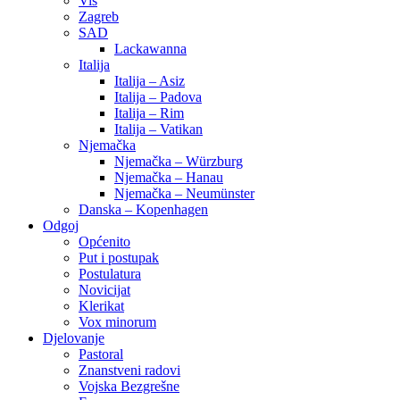
Vis
Zagreb
SAD
Lackawanna
Italija
Italija – Asiz
Italija – Padova
Italija – Rim
Italija – Vatikan
Njemačka
Njemačka – Würzburg
Njemačka – Hanau
Njemačka – Neumünster
Danska – Kopenhagen
Odgoj
Općenito
Put i postupak
Postulatura
Novicijat
Klerikat
Vox minorum
Djelovanje
Pastoral
Znanstveni radovi
Vojska Bezgrešne