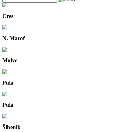
Cres
N. Marof
Molve
Pula
Pula
Šibenik