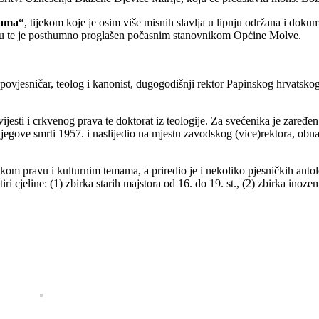
vama“
, tijekom koje je osim više misnih slavlja u lipnju održana i dok
ću te je posthumno proglašen počasnim stanovnikom Općine Molve.
povjesničar, teolog i kanonist, dugogodišnji rektor Papinskog hrvatsko
povijesti i crkvenog prava te doktorat iz teologije. Za svećenika je zar
njegove smrti 1957. i naslijedio na mjestu zavodskog (vice)rektora, ob
kom pravu i kulturnim temama, a priredio je i nekoliko pjesničkih antol
 cjeline: (1) zbirka starih majstora od 16. do 19. st., (2) zbirka inozemn