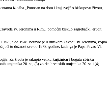
umentarna izložba „Ponosan na dom i kraj svoj“ o biskupovu životu,
g zavoda sv. Jeronima u Rimu, pomoćni biskup zagrebački, erudit,
eđen 1947., a od 1948. boravio je u rimskom Zavodu sv. Jeronima, kojim
našajući tu dužnost sve do 1978. godine, kada ga je Papa Pavao VI.
ogija. Za života je sakupio veliku
knjižnicu
i bogatu
zbirku
ih umjetnika 20. st., (3) zbirka hrvatskih umjetnika 20. st. i (4)