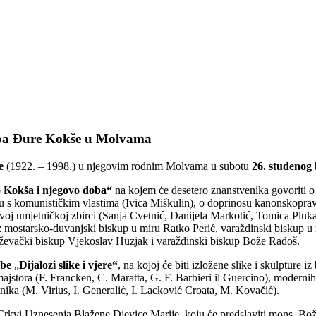
kupa Đure Kokše u Molvama
e
(1922. – 1998.) u njegovim rodnim Molvama u subotu
26. studenog
 Kokša i njegovo doba“
na kojem će desetero znanstvenika govoriti o 
u s komunističkim vlastima (Ivica Miškulin), o doprinosu kanonskopra
j umjetničkoj zbirci (Sanja Cvetnić, Danijela Markotić, Tomica Plukav
 mostarsko-duvanjski biskup u miru Ratko Perić, varaždinski biskup u 
ževački biskup Vjekoslav Huzjak i varaždinski biskup Bože Radoš.
žbe
„
Dijalozi slike i vjere“
, na kojoj će biti izložene slike i skulpture 
 majstora (F. Francken, C. Maratta, G. F. Barbieri il Guercino), modernih
tnika (M. Virius, I. Generalić, I. Lacković Croata, M. Kovačić).
Crkvi Uznesenja Blažene Djevice Marije, koju će predslaviti mons. Bo