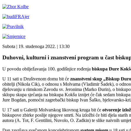
Subota
| 19. studenoga 2022. |
13:30
Duhovni, kulturni i znanstveni program u čast bis
U povodu obilježavanja 100. godišnjice rođenja
biskupa
Đure Kokš
U 11 sati u Društvenom domu bit će
znanstveni skup
„Biskup Đuro
obitelji (Nikola Cik), o odnosu s Molvama (Vladimir Šadek), o odnos
djelovanju u rimskom Zavodu sv. Jeronima (Marko Đurin), o biskupovo
sklopu skupa sjećanja na biskupa Kokšu iznijet će čak sedam biskupa:
Jure Bogdan, pomoćni zagrebački biskup Ivan Šaško, bjelovarsko-kri
U 17 sati u Galeriji Molvarskog likovnog kruga bit će
otvorenje izlo
biskupove zbirke poslije njegove smrti. Na izložbi će biti djela starih
autora (A. Tot, F. Gentilini, Nuvolo, O. Zadkin) te slike naivnih umje
Dan završava svečanom koncelebriranom
svetom misom
u 18 sati u 