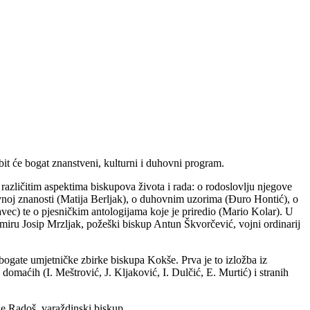
bit će bogat znanstveni, kulturni i duhovni program.
različitim aspektima biskupova života i rada: o rodoslovlju njegove
vnoj znanosti (Matija Berljak), o duhovnim uzorima (Đuro Hontić), o
ec) te o pjesničkim antologijama koje je priredio (Mario Kolar). U
miru Josip Mrzljak, požeški biskup Antun Škvorčević, vojni ordinarij
iz bogate umjetničke zbirke biskupa Kokše. Prva je to izložba iz
 domaćih (I. Meštrović, J. Kljaković, I. Dulčić, E. Murtić) i stranih
že Radoš, varaždinski biskup.