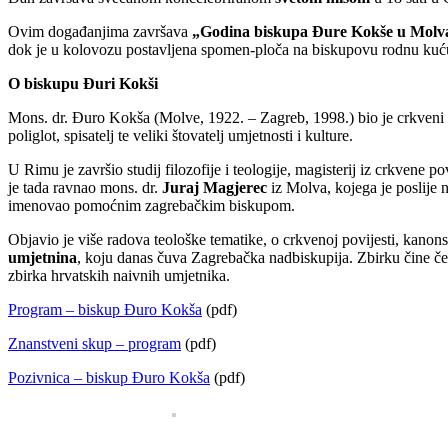
Ovim događanjima završava
„Godina biskupa Đure Kokše u Mol
dok je u kolovozu postavljena spomen-ploča na biskupovu rodnu ku
O biskupu Đuri Kokši
Mons. dr. Đuro Kokša (Molve, 1922. – Zagreb, 1998.) bio je crkveni 
poliglot, spisatelj te veliki štovatelj umjetnosti i kulture.
U Rimu je završio studij filozofije i teologije, magisterij iz crkvene 
je tada ravnao mons. dr.
Juraj Magjerec
iz Molva, kojega je poslije 
imenovao pomoćnim zagrebačkim biskupom.
Objavio je više radova teološke tematike, o crkvenoj povijesti, kanons
umjetnina
, koju danas čuva Zagrebačka nadbiskupija. Zbirku čine četiri
zbirka hrvatskih naivnih umjetnika.
Program – biskup Đuro Kokša
(pdf)
Znanstveni skup – program
(pdf)
Pozivnica – biskup Đuro Kokša
(pdf)