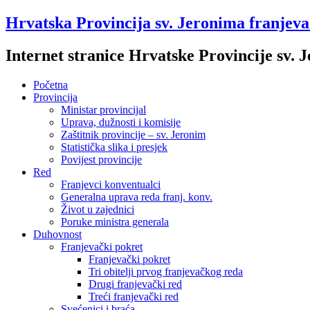
Hrvatska Provincija sv. Jeronima franjev
Internet stranice Hrvatske Provincije sv.
Početna
Provincija
Ministar provincijal
Uprava, dužnosti i komisije
Zaštitnik provincije – sv. Jeronim
Statistička slika i presjek
Povijest provincije
Red
Franjevci konventualci
Generalna uprava reda franj. konv.
Život u zajednici
Poruke ministra generala
Duhovnost
Franjevački pokret
Franjevački pokret
Tri obitelji prvog franjevačkog reda
Drugi franjevački red
Treći franjevački red
Svećenici i braća