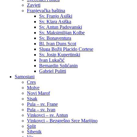
Zavjeti
Franjevačka baština
Sv. Franjo Asiški
Sv. Klara Asiška
Sv. Antun Padovanski
Sv. Maksimilijan Kolbe
Sv. Bonaventura
Bl. Ivan Duns Scot
Sluga Božji Placido Cortese
Sv. Josip Kupertinski
Ivan Lukačić
Bernardin Splićanin
Gabriel Pulitti
Samostani
Cres
Molve
Novi Marof
Sisak
Pula – sv. Frane
Pula – sv. Ivan
Vinkovci – sv. Antun
Vinkovci – Bezgrešno Srce Marijino
Split
Šibenik