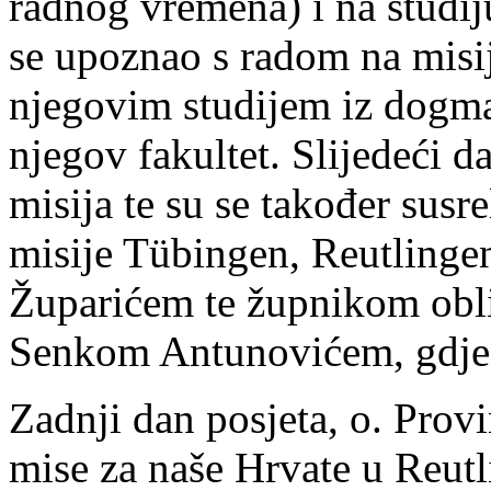
radnog vremena) i na studij
se upoznao s radom na misij
njegovim studijem iz dogmati
njegov fakultet. Slijedeći d
misija te su se također susr
misije Tübingen, Reutlinge
Župarićem te župnikom obli
Senkom Antunovićem, gdje je
Zadnji dan posjeta, o. Provi
mise za naše Hrvate u Reutl