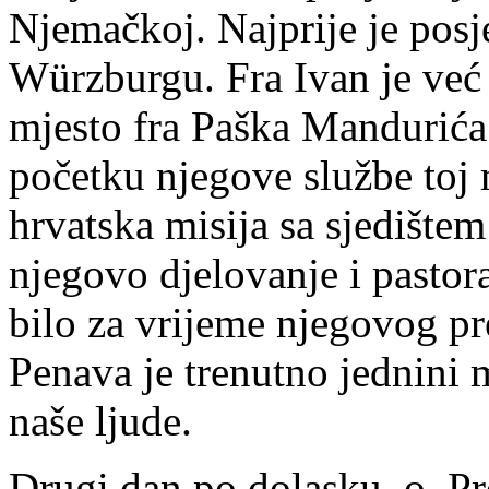
Njemačkoj. Najprije je posj
Würzburgu. Fra Ivan je već 
mjesto fra Paška Mandurića
početku njegove službe toj m
hrvatska misija sa sjedište
njegovo djelovanje i pastora
bilo za vrijeme njegovog pr
Penava je trenutno jednini 
naše ljude.
Drugi dan po dolasku, o. Pr