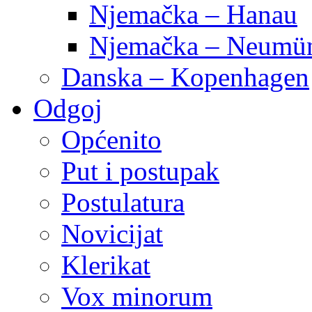
Njemačka – Hanau
Njemačka – Neumün
Danska – Kopenhagen
Odgoj
Općenito
Put i postupak
Postulatura
Novicijat
Klerikat
Vox minorum