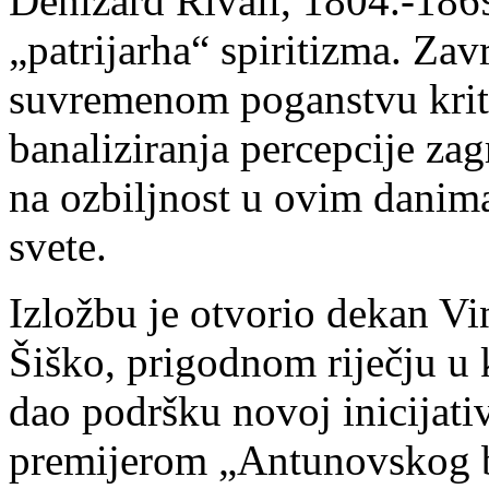
Denizard Rivail, 1804.-1869
„patrijarha“ spiritizma. Za
suvremenom poganstvu krit
banaliziranja percepcije za
na ozbiljnost u ovim danima
svete.
Izložbu je otvorio dekan V
Šiško, prigodnom riječju u k
dao podršku novoj inicijati
premijerom „Antunovskog b