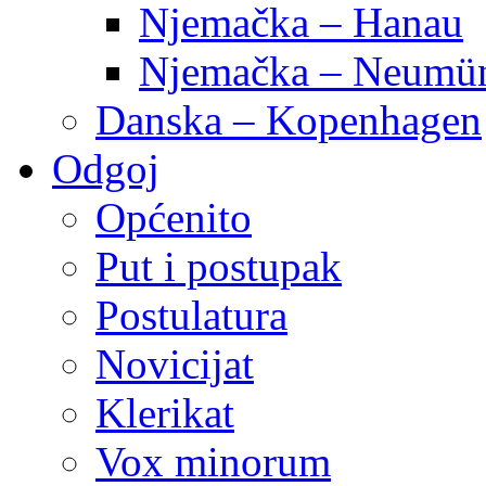
Njemačka – Hanau
Njemačka – Neumün
Danska – Kopenhagen
Odgoj
Općenito
Put i postupak
Postulatura
Novicijat
Klerikat
Vox minorum