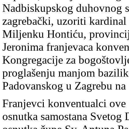
Nadbiskupskog duhovnog st
zagrebački, uzoriti kardinal
Miljenku Hontiću, provincij
Jeronima franjevaca konvent
Kongregacije za bogoštovlje
proglašenju manjom bazili
Padovanskog u Zagrebu na
Franjevci konventualci ove 
osnutka samostana Svetog D