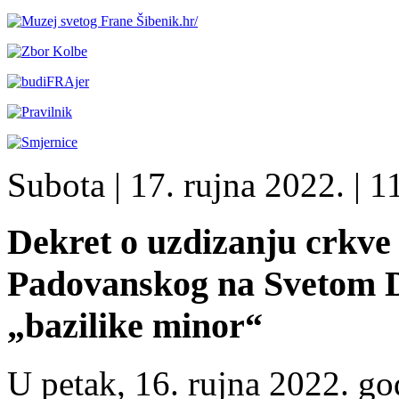
Subota
| 17. rujna 2022. |
11
Dekret o uzdizanju crkve 
Padovanskog na Svetom D
„bazilike minor“
U petak, 16. rujna 2022. go