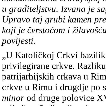
u graditeljstvu. Izvana je
Upravo taj grubi kamen pre
koji je čvrstoćom i žilavoš
povijesti.
„U Katoličkoj Crkvi bazilik
privilegirane crkve. Razlik
patrijarhijskih crkava u Ri
crkve u Rimu i drugdje po s
minor
od druge polovice XVI