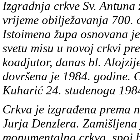
Izgradnja crkve Sv. Antuna 
vrijeme obilježavanja 700. o
Istoimena župa osnovana je 
svetu misu u novoj crkvi pr
koadjutor, danas bl. Alojzij
dovršena je 1984. godine. C
Kuharić 24. studenoga 198
Crkva je izgrađena prema n
Jurja Denzlera. Zamišljena 
monumentalna crkva, spoj b