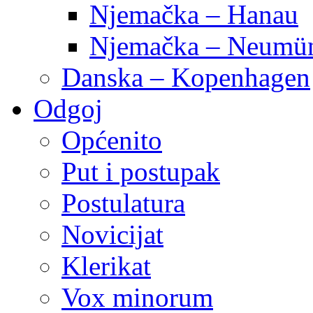
Njemačka – Hanau
Njemačka – Neumün
Danska – Kopenhagen
Odgoj
Općenito
Put i postupak
Postulatura
Novicijat
Klerikat
Vox minorum