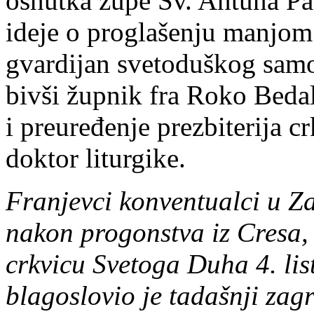
osnutka župe Sv. Antuna Pa
ideje o proglašenju manjom 
gvardijan svetoduškog samo
bivši župnik fra Roko Beda
i preuređenje prezbiterija c
doktor liturgike.
Franjevci konventualci u Z
nakon progonstva iz Cresa, 
crkvicu Svetoga Duha 4. li
blagoslovio je tadašnji za