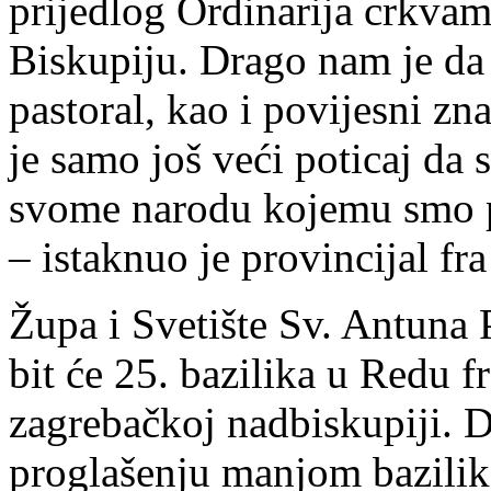
prijedlog Ordinarija crkvam
Biskupiju. Drago nam je da 
pastoral, kao i povijesni zn
je samo još veći poticaj da 
svome narodu kojemu smo 
– istaknuo je provincijal fr
Župa i Svetište Sv. Antun
bit će 25. bazilika u Redu f
zagrebačkoj nadbiskupiji. 
proglašenju manjom bazili