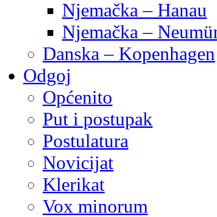
Njemačka – Hanau
Njemačka – Neumün
Danska – Kopenhagen
Odgoj
Općenito
Put i postupak
Postulatura
Novicijat
Klerikat
Vox minorum