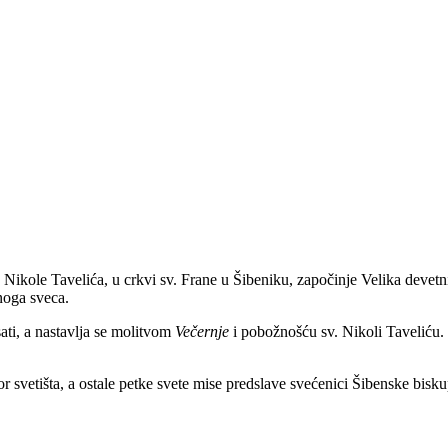
ikole Tavelića, u crkvi sv. Frane u Šibeniku, započinje Velika devetni
noga sveca.
ti, a nastavlja se molitvom
Večernje
i pobožnošću sv. Nikoli Taveliću. 
r svetišta, a ostale petke svete mise predslave svećenici Šibenske bisku