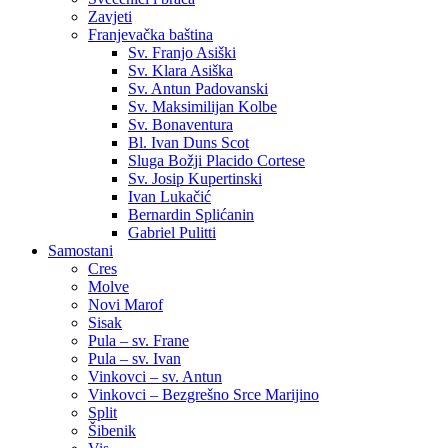
Zavjeti
Franjevačka baština
Sv. Franjo Asiški
Sv. Klara Asiška
Sv. Antun Padovanski
Sv. Maksimilijan Kolbe
Sv. Bonaventura
Bl. Ivan Duns Scot
Sluga Božji Placido Cortese
Sv. Josip Kupertinski
Ivan Lukačić
Bernardin Splićanin
Gabriel Pulitti
Samostani
Cres
Molve
Novi Marof
Sisak
Pula – sv. Frane
Pula – sv. Ivan
Vinkovci – sv. Antun
Vinkovci – Bezgrešno Srce Marijino
Split
Šibenik