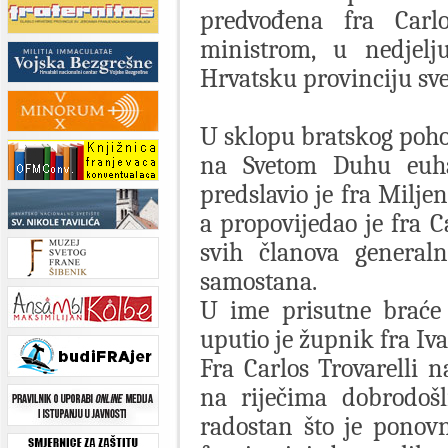
predvođena fra Carlo
ministrom, u nedjelj
Hrvatsku provinciju sv
U sklopu bratskog poh
na Svetom Duhu euhar
predslavio je fra Milje
a propovijedao je fra C
svih članova general
samostana.
U ime prisutne braće 
uputio je župnik fra Iva
Fra Carlos Trovarelli n
na riječima dobrodošl
radostan što je ponov