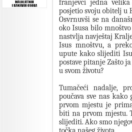
franjevci jedna velika
posjetio svoju obitelj u 
Osvrnuvši se na današn
oko Isusa bilo mnoštvo
nastvlja navještaj Kralj
Isus mnoštvu, a prek
upute kako slijediti Is
postave pitanje Zašto ja
u svom životu?
Tumačeći nadalje, pr
poučava sve nas kako g
prvom mjestu je primat
biti na prvom mjestu. 
slijediti. Ako smo njego
točka našeg života.