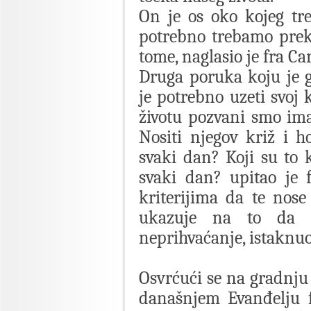
On je os oko kojeg tre
potrebno trebamo preki
tome, naglasio je fra Car
Druga poruka koju je g
je potrebno uzeti svoj 
životu pozvani smo imat
Nositi njegov križ i h
svaki dan? Koji su to k
svaki dan? upitao je 
kriterijima da te nose 
ukazuje na to da tr
neprihvaćanje, istaknuo 
Osvrćući se na gradnju 
današnjem Evanđelju f