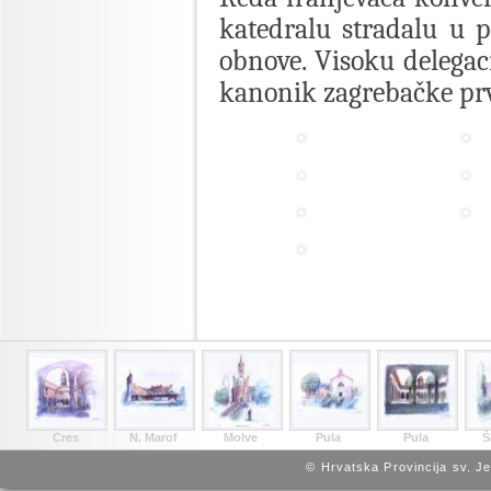
katedralu stradalu u p
obnove. Visoku delegac
kanonik zagrebačke prv
Cres
N. Marof
Molve
Pula
Pula
Š
© Hrvatska Provincija sv. J