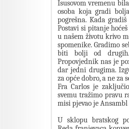
Isusovom vremenu bila 
osoba koja gradi bolj
pogrešna. Kada gradiš 
Postavi si pitanje hoćeš
u našem životu krivo m
spomenike. Gradimo sebi
biti bolji od drugih
Propovjednik nas je po
dar jedni drugima. Izg
za opće dobro, a ne za s
Fra Carlos je zaključi
svemu tražimo pravu ra
misi pjevao je Ansambl
U sklopu bratskog po
Reda franjevaca konven