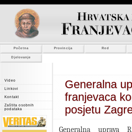
Početna
Provincija
Red
Djelovanje
Generalna u
Video
Linkovi
franjevaca k
Kontakt
Zaštita osobnih
posjetu Zagr
podataka
Generalna uprava Re