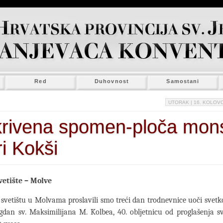
Red
Duhovnost
Samostani
UTORAK
| 16. KOLOVO
krivena spomen-ploča mon
i Kokši
vetište – Molve
svetištu u Molvama proslavili smo treći dan trodnevnice uoči svetk
gdan sv. Maksimilijana M. Kolbea, 40. obljetnicu od proglašenja 