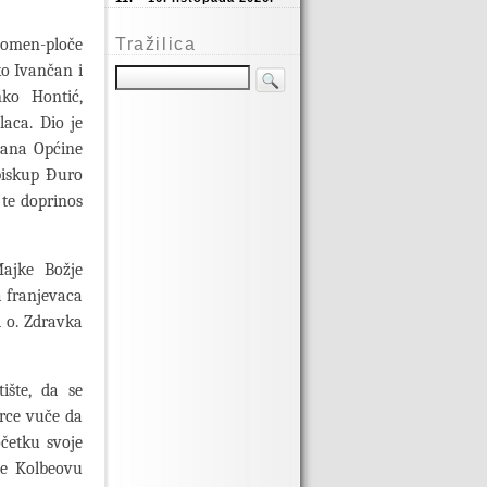
pomen-ploče
Tražilica
ko Ivančan i
nko Hontić,
laca. Dio je
Dana Općine
biskup Đuro
te doprinos
Majke Božje
a franjevaca
i o. Zdravka
ište, da se
rce vuče da
četku svoje
 te Kolbeovu