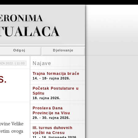
Odgoj
Djelovanje
Najave
ZA 2022. |
11:03
Trajna formacija braće
s.
14. - 18- rujna 2026.
Početak Postulature u
Splitu
18. rujna 2026.
Proslava Dana
Provincije na Visu
29. - 30. rujna 2026.
ovine Velike
III. turnus duhovnih
svetim ovoga
vježbi na Cresu
11. - 16. listopada 2026.