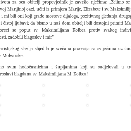
ivota za oca obitelji propovjednik je završio riječima: ,,Želimo se
voj Marijinoj oazi, učiti iz primjera Marije, Elizabete i sv. Maksimil
i mi bili oni koji grade mostove dijaloga, pozitivnog gledanja drugo
i čistoj ljubavi; da bismo u naš dom obitelji bili dostojni primiti Mar
reći se poput sv. Maksimilijana Kolbea protiv svakog indiv
sti, zadobili blagoslov i mir.”
istijskog slavlja slijedila je svečana procesija sa svijećama uz ču
e Molvarske.
mo svim hodočasnicima i župljanima koji su sudjelovali u tr
roslavi blagdana sv. Maksimilijana M. Kolbea!