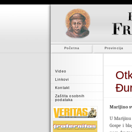
Početna
Provincija
Ot
Video
Linkovi
Đur
Kontakt
Zaštita osobnih
podataka
Marijino s
U Marijinu 
Gospe i bla