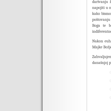
darivanju ž
napojiti u o
kako bismo 
poštovanju 
Boga te bo
indiferentno
Nakon euhar
Majke Božj
Zahvaljuje
današnjoj p