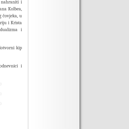
 nahraniti i
ijana Kolbea,
g čovjeka, u
iju i Krista
idualizma i
dotvorni kip
odnevnici i