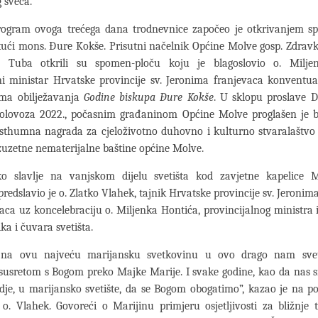
 sveca.
ogram ovoga trećega dana trodnevnice započeo je otkrivanjem s
ući mons. Đure Kokše. Prisutni načelnik Općine Molve gosp. Zdrav
 Tuba otkrili su spomen-ploču koju je blagoslovio o. Milje
ni ministar Hrvatske provincije sv. Jeronima franjevaca konventua
ma obilježavanja
Godine biskupa Đure Kokše
. U sklopu proslave 
kolovoza 2022., počasnim građaninom Općine Molve proglašen je 
sthumna nagrada za cjeloživotno duhovno i kulturno stvaralaštvo 
zuzetne nematerijalne baštine općine Molve.
sko slavlje na vanjskom dijelu svetišta kod zavjetne kapelice 
redslavio je o. Zlatko Vlahek, tajnik Hrvatske provincije sv. Jeronim
ca uz koncelebraciju o. Miljenka Hontića, provincijalnog ministra 
ka i čuvara svetišta.
 na ovu najveću marijansku svetkovinu u ovo drago nam svet
susretom s Bogom preko Majke Marije. I svake godine, kao da nas s
je, u marijansko svetište, da se Bogom obogatimo”, kazao je na po
 o. Vlahek. Govoreći o Marijinu primjeru osjetljivosti za bližnje