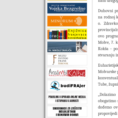
nam dragog
Duhovni pr
na rodnoj k
o. Zdravko
provincijal
ovo progra
Molve, 7. 
Kokša – po
stvaranju i
Euharistij
Molvarske p
konventuala
Tube, župni
,,Dolazimo
obogatimo 
dođemo ovd
propovijedi