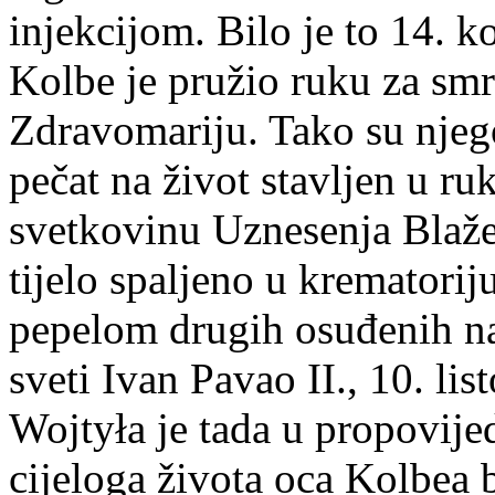
injekcijom. Bilo je to 14. 
Kolbe je pružio ruku za smr
Zdravomariju. Tako su njego
pečat na život stavljen u ru
svetkovinu Uznesenja Blaže
tijelo spaljeno u krematori
pepelom drugih osuđenih na
sveti Ivan Pavao II., 10. li
Wojtyła je tada u propovije
cijeloga života oca Kolbea b