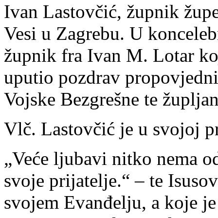
Ivan Lastovčić, župnik župe
Vesi u Zagrebu. U koncelebr
župnik fra Ivan M. Lotar ko
uputio pozdrav propovjedn
Vojske Bezgrešne te župlja
Vlč. Lastovčić je u svojoj p
„Veće ljubavi nitko nema od
svoje prijatelje.“ – te Isuso
svojem Evanđelju, a koje je