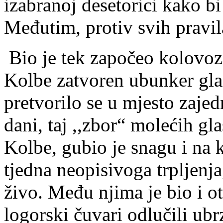
izabranoj desetorici kako bi
Međutim, protiv svih pravila
Bio je tek započeo kolovoz
Kolbe zatvoren ubunker glad
pretvorilo se u mjesto zajed
dani, taj ,,zbor“ molećih gl
Kolbe, gubio je snagu i na 
tjedna neopisivoga trpljenja,
živo. Među njima je bio i o
logorski čuvari odlučili ub