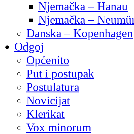
Njemačka – Hanau
Njemačka – Neumün
Danska – Kopenhagen
Odgoj
Općenito
Put i postupak
Postulatura
Novicijat
Klerikat
Vox minorum