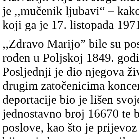
je ,,mučenik ljubavi“ – kak
koji ga je 17. listopada 19
,,Zdravo Marijo” bile su posl
rođen u Poljskoj 1849. godin
Posljednji je dio njegova ži
drugim zatočenicima koncen
deportacije bio je lišen svo
jednostavno broj 16670 te 
poslove, kao što je prijevoz