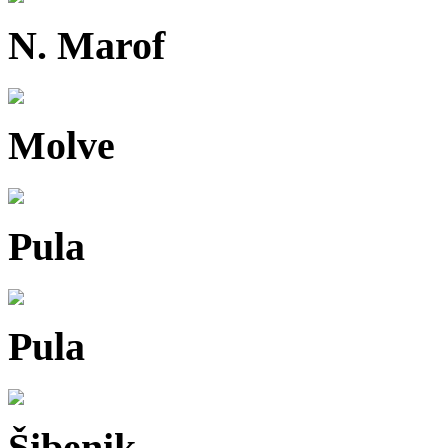
N. Marof
Molve
Pula
Pula
Šibenik