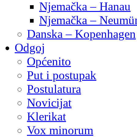
Njemačka – Hanau
Njemačka – Neumün
Danska – Kopenhagen
Odgoj
Općenito
Put i postupak
Postulatura
Novicijat
Klerikat
Vox minorum