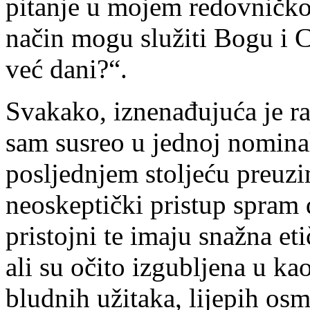
pitanje u mojem redovničkom
način mogu služiti Bogu i C
već dani?“.
Svakako, iznenađujuća je raz
sam susreo u jednoj nominal
posljednjem stoljeću preuzi
neoskeptički pristup spram 
pristojni te imaju snažna et
ali su očito izgubljena u k
bludnih užitaka, lijepih os