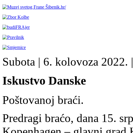
Subota
| 6. kolovoza 2022. 
Iskustvo Danske
Poštovanoj braći.
Predragi braćo, dana 15. sr
Kopenhagen – glavni grad K