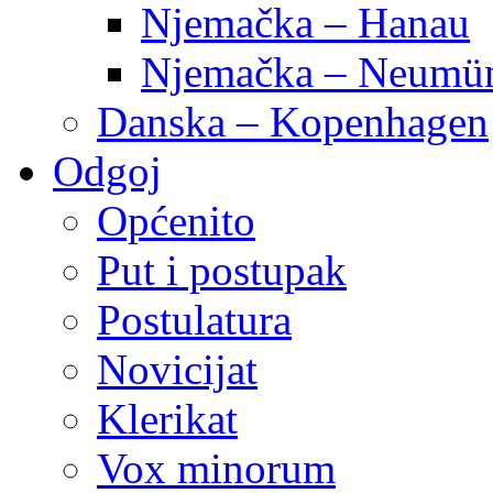
Njemačka – Hanau
Njemačka – Neumün
Danska – Kopenhagen
Odgoj
Općenito
Put i postupak
Postulatura
Novicijat
Klerikat
Vox minorum