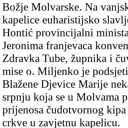
Božje Molvarske. Na vanjsk
kapelice euharistijsko slavl
Hontić provincijalni minista
Jeronima franjevaca konvent
Zdravka Tube, župnika i čuv
mise o. Miljenko je podsje
Blažene Djevice Marije neka
srpnju koja se u Molvama 
prijenosa čudotvornog kipa
crkve u zavjetnu kapelicu.