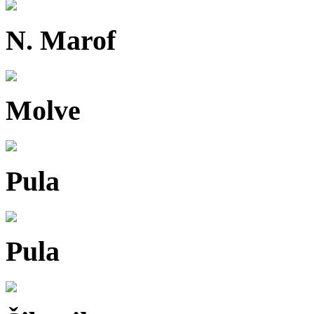
N. Marof
Molve
Pula
Pula