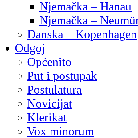
Njemačka – Hanau
Njemačka – Neumün
Danska – Kopenhagen
Odgoj
Općenito
Put i postupak
Postulatura
Novicijat
Klerikat
Vox minorum