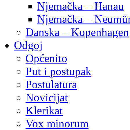
Njemačka – Hanau
Njemačka – Neumün
Danska – Kopenhagen
Odgoj
Općenito
Put i postupak
Postulatura
Novicijat
Klerikat
Vox minorum