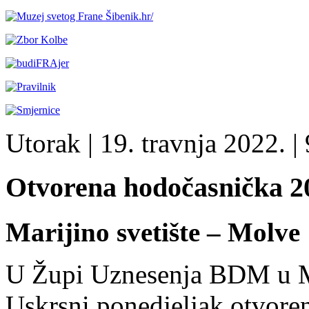
Utorak
| 19. travnja 2022. |
Otvorena hodočasnička 2
Marijino svetište – Molve
U Župi Uznesenja BDM u Ma
Uskrsni ponedjeljak otvore