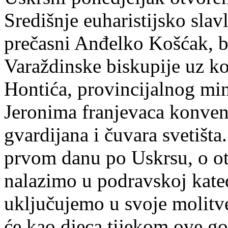
Središnje euharistijsko slavl
prečasni Anđelko Košćak, bi
Varaždinske biskupije uz ko
Hontića, provincijalnog min
Jeronima franjevaca konven
gvardijana i čuvara svetišta
prvom danu po Uskrsu, o o
nalazimo u podravskoj kated
uključujemo u svoje molitve
će kao djeca tijekom ove go