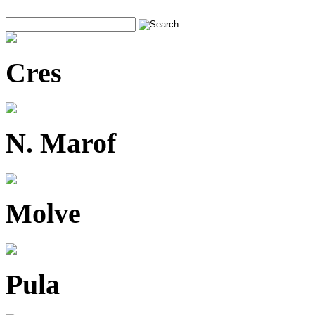
Cres
N. Marof
Molve
Pula