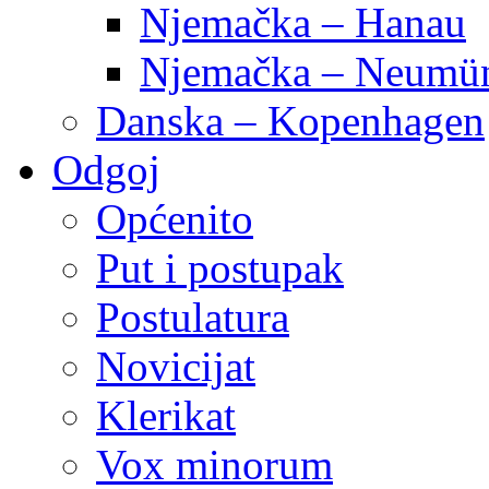
Njemačka – Hanau
Njemačka – Neumün
Danska – Kopenhagen
Odgoj
Općenito
Put i postupak
Postulatura
Novicijat
Klerikat
Vox minorum