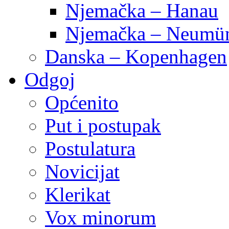
Njemačka – Hanau
Njemačka – Neumün
Danska – Kopenhagen
Odgoj
Općenito
Put i postupak
Postulatura
Novicijat
Klerikat
Vox minorum