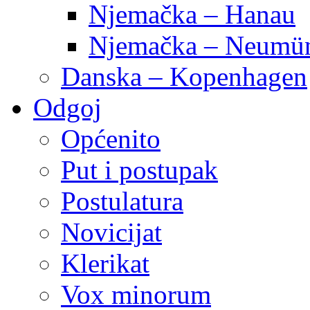
Njemačka – Hanau
Njemačka – Neumün
Danska – Kopenhagen
Odgoj
Općenito
Put i postupak
Postulatura
Novicijat
Klerikat
Vox minorum