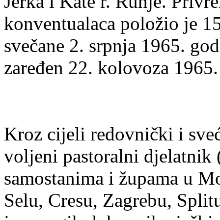
Jerka i Kate r. Runje. Privr
konventualaca položio je 15
svečane 2. srpnja 1965. god
zaređen 22. kolovoza 1965. 
Kroz cijeli redovnički i sveć
voljeni pastoralni djelatnik 
samostanima i župama u 
Selu, Cresu, Zagrebu, Splitu