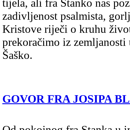
tijela, ali fra Stanko nas 
zadivljenost psalmista, gorl
Kristove riječi o kruhu život
prekoračimo iz zemljanosti 
Šaško.
GOVOR FRA JOSIPA B
Od pokojnog fra Stanka u im