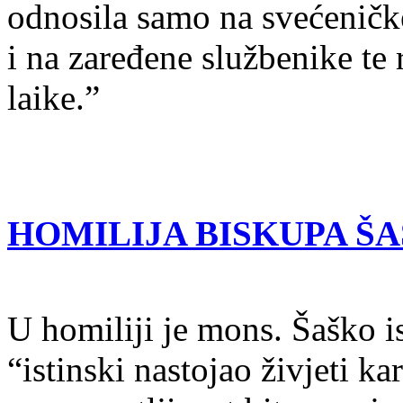
odnosila samo na svećeničk
i na zaređene službenike te 
laike.”
HOMILIJA BISKUPA Š
U homiliji je mons. Šaško i
“istinski nastojao živjeti k