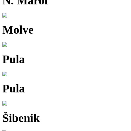
N. Marof
Molve
Pula
Pula
Šibenik