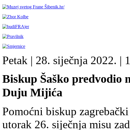
Petak
| 28. siječnja 2022. |
1
Biskup Šaško predvodio m
Duju Mijića
Pomoćni biskup zagrebački 
utorak 26. siječnja misu za