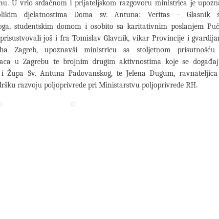
u. U vrlo srdačnom i prijateljskom razgovoru ministrica je upozn
olikim djelatnostima Doma sv. Antuna: Veritas – Glasnik 
ga, studentskim domom i osobito sa karitativnim poslanjem Puč
prisustvovali još i fra Tomislav Glavnik, vikar Provincije i gvardi
ha Zagreb, upoznavši ministricu sa stoljetnom prisutnošću 
aca u Zagrebu te brojnim drugim aktivnostima koje se događa
i Župa Sv. Antuna Padovanskog, te Jelena Đugum, ravnateljic
ršku razvoju poljoprivrede pri Ministarstvu poljoprivrede RH.