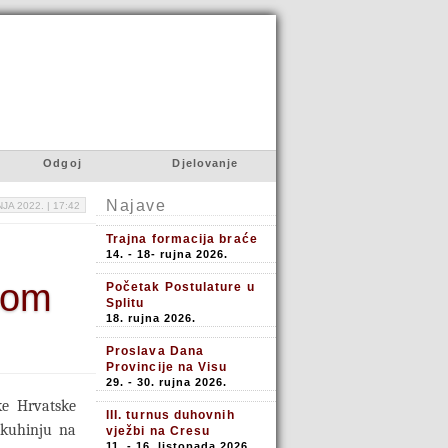
Odgoj
Djelovanje
Najave
NJA 2022. |
17:42
Trajna formacija braće
14. - 18- rujna 2026.
tom
Početak Postulature u
Splitu
18. rujna 2026.
Proslava Dana
Provincije na Visu
29. - 30. rujna 2026.
ke Hrvatske
III. turnus duhovnih
 kuhinju na
vježbi na Cresu
11. - 16. listopada 2026.