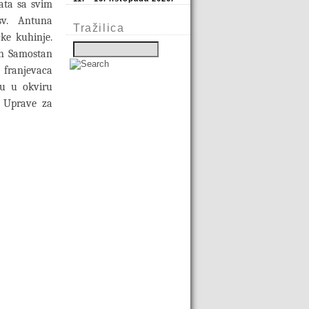
ata sa svim
sv. Antuna
Tražilica
ke kuhinje.
jan Samostan
franjevaca
ju u okviru
a Uprave za