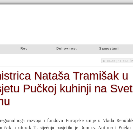
Red
Duhovnost
Samostani
UTORAK
| 11. SIJEČ
istrica Nataša Tramišak u
jetu Pučkoj kuhinji na Sve
hu
 regionalnoga razvoja i fondova Europske unije u Vlada Republi
mišak u utorak 11. siječnja posjetila je Dom sv. Antuna i Pučku