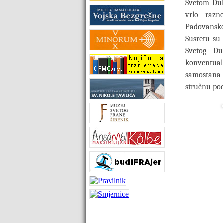
Svetom Duh
vrlo razn
Padovansko
Susretu su 
Svetog Du
konventual
samostana 
stručnu pod