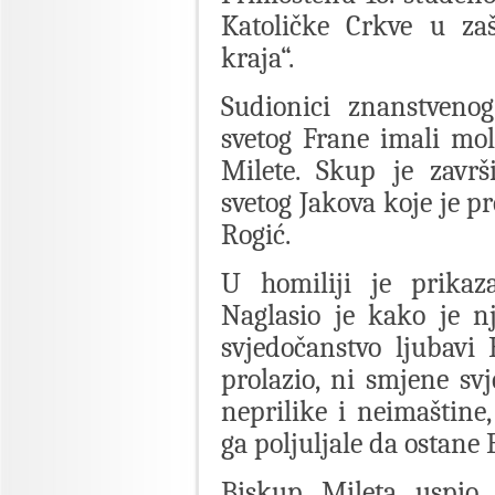
Katoličke Crkve u zaš
kraja“.
Sudionici znanstven
svetog Frane imali mo
Milete. Skup je završ
svetog Jakova koje je p
Rogić.
U homiliji je prikaz
Naglasio je kako je n
svjedočanstvo ljubavi 
prolazio, ni smjene svj
neprilike i neimaštine,
ga poljuljale da ostane 
Biskup Mileta uspio j