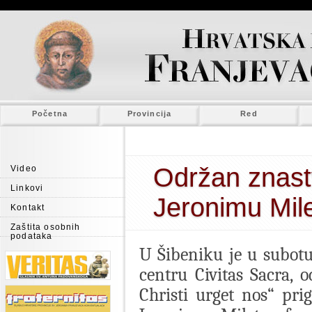
Početna
Provincija
Red
Održan znast
Video
Linkovi
Jeronimu Mile
Kontakt
Zaštita osobnih
podataka
U Šibeniku je u subotu
centru Civitas Sacra, 
Christi urget nos“ pri