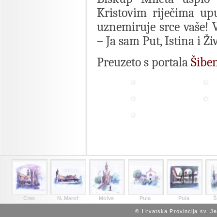
Kristovim riječima up
uznemiruje srce vaše! V
– Ja sam Put, Istina i Ži
Preuzeto s portala
Šibe
Cres
N. Marof
Molve
Pula
Pula
Š
© Hrvatska Provincija sv. J