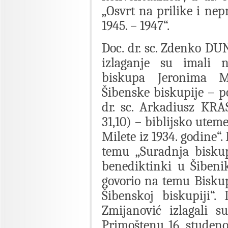
„Osvrt na prilike i nep
1945. – 1947“.
Doc. dr. sc. Zdenko DUN
izlaganje su imali 
biskupa Jeronima Mi
Šibenske biskupije – p
dr. sc. Arkadiusz KRA
31,10) – biblijsko ute
Milete iz 1934. godine“.
temu „Suradnja biskup
benediktinki u Šibenik
govorio na temu Biskup
Šibenskoj biskupiji“.
Zmijanović izlagali s
Primoštenu 16. studeno