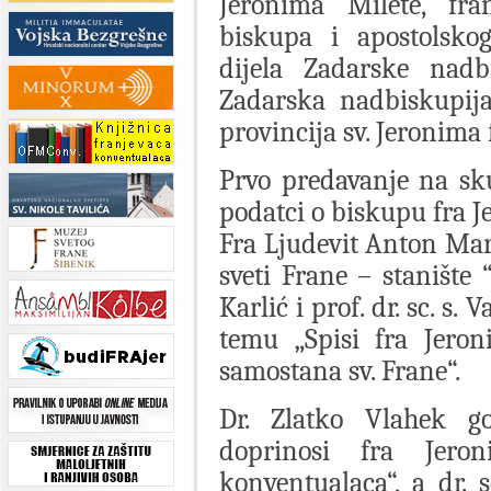
Jeronima Milete, fra
biskupa i apostolskog
dijela Zadarske nadbi
Zadarska nadbiskupija
provincija sv. Jeronima
Prvo predavanje na sk
podatci o biskupu fra J
Fra Ljudevit Anton Mar
sveti Frane – stanište 
Karlić i prof. dr. sc. s.
temu „Spisi fra Jero
samostana sv. Frane“.
Dr. Zlatko Vlahek go
doprinosi fra Jero
konventualaca“, a dr.