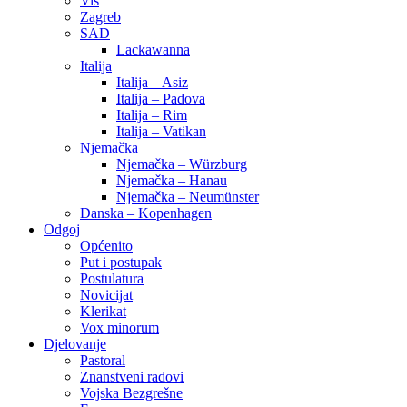
Vis
Zagreb
SAD
Lackawanna
Italija
Italija – Asiz
Italija – Padova
Italija – Rim
Italija – Vatikan
Njemačka
Njemačka – Würzburg
Njemačka – Hanau
Njemačka – Neumünster
Danska – Kopenhagen
Odgoj
Općenito
Put i postupak
Postulatura
Novicijat
Klerikat
Vox minorum
Djelovanje
Pastoral
Znanstveni radovi
Vojska Bezgrešne