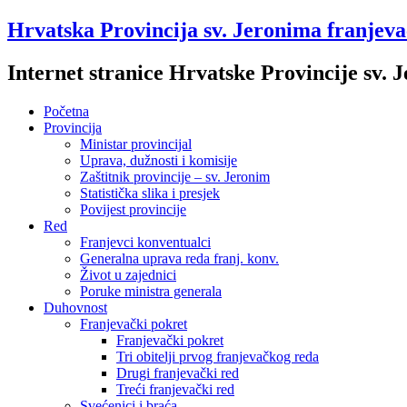
Hrvatska Provincija sv. Jeronima franjev
Internet stranice Hrvatske Provincije sv.
Početna
Provincija
Ministar provincijal
Uprava, dužnosti i komisije
Zaštitnik provincije – sv. Jeronim
Statistička slika i presjek
Povijest provincije
Red
Franjevci konventualci
Generalna uprava reda franj. konv.
Život u zajednici
Poruke ministra generala
Duhovnost
Franjevački pokret
Franjevački pokret
Tri obitelji prvog franjevačkog reda
Drugi franjevački red
Treći franjevački red
Svećenici i braća