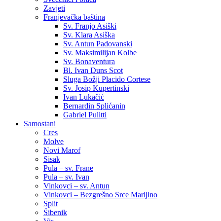
Zavjeti
Franjevačka baština
Sv. Franjo Asiški
Sv. Klara Asiška
Sv. Antun Padovanski
Sv. Maksimilijan Kolbe
Sv. Bonaventura
Bl. Ivan Duns Scot
Sluga Božji Placido Cortese
Sv. Josip Kupertinski
Ivan Lukačić
Bernardin Splićanin
Gabriel Pulitti
Samostani
Cres
Molve
Novi Marof
Sisak
Pula – sv. Frane
Pula – sv. Ivan
Vinkovci – sv. Antun
Vinkovci – Bezgrešno Srce Marijino
Split
Šibenik