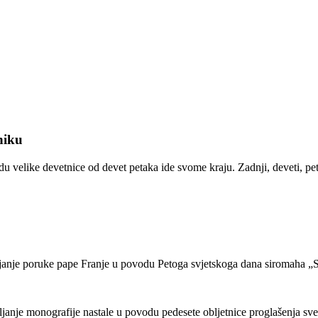
niku
 velike devetnice od devet petaka ide svome kraju. Zadnji, deveti, pet
vljanje poruke pape Franje u povodu Petoga svjetskoga dana siromaha „
ljanje monografije nastale u povodu pedesete obljetnice proglašenja sve