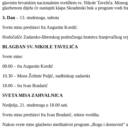
glavnim hrvatskim nacionalnim svetištem sv. Nikole Tavelića. Monograf
glazbenom dijelu će nastupiti klapa Skradinski buk a program vodi fra
3. Dan
– 13. studenoga, subota
Svetu misu predslavi fra Augustin Kordić.
Hodočašće Zadarsko-šibenskog područnoga bratstva franjevačkog svjeto
BLAGDAN SV. NIKOLE TAVELIĆA
Svete mise:
08.00 – fra Augustin Kordić
10.30 – Mons Želimir Puljić, nadbiskup zadarski
18.00 – fra Ivan Bradarić
SVETA MISA ZAHVALNICA
Nedjelja, 21. studenoga u 18.00 sati.
Svetu misu predslavi fra Ivan Bradarić, rektor svetišta.
Nakon svete mise glazbeno meditativni program „Bogu i domovini“ uz