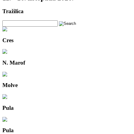
Tražilica
Cres
N. Marof
Molve
Pula
Pula