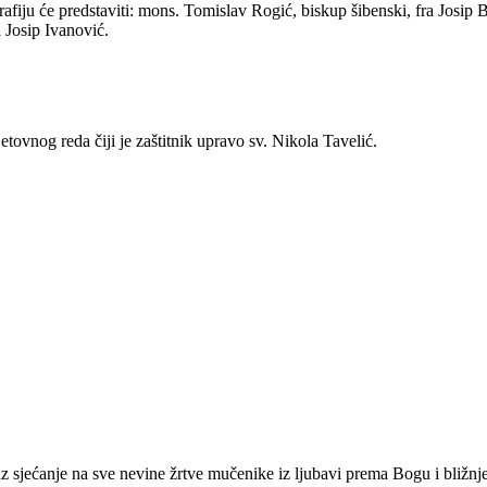
iju će predstaviti: mons. Tomislav Rogić, biskup šibenski, fra Josip Bl
 Josip Ivanović.
vnog reda čiji je zaštitnik upravo sv. Nikola Tavelić.
 sjećanje na sve nevine žrtve mučenike iz ljubavi prema Bogu i bližn