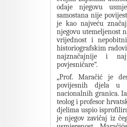
odaje njegovu usmje
samostana nije povijest
je kao najveću značaj
njegovu utemeljenost na
vrijednost i nepobitn
historiografskim radov
najznačajnije i naj
povjesničare“.
„Prof. Maračić je de
povijesnih djela u 
nacionalnih granica. I
teolog i profesor hrvats
djelima uspio isprofilira
je njegov zavičaj iz če
usmjerenost Maračić