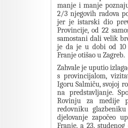
manje i manje poznaju 
2/3 njegovih radova p
jer je istarski dio pr
Provincije, od 22 samos
samostani dali velik b
je da je u dobi od 10
Franje otišao u Zagreb.
Zahvale je uputio izlag
s provincijalom, vizit
Igoru Salmiču, svojoj r
na predstavljanje. S
Rovinju za medije p
redovniku glazbeniku 
djelovanje započeo u
Franje, a 23. studenog