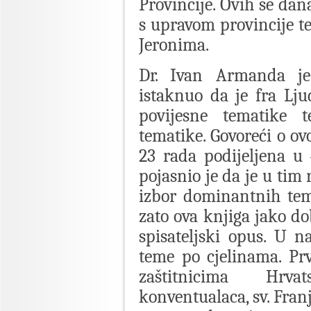
Provincije. Ovih se dan
s upravom provincije te
Jeronima.
Dr. Ivan Armanda je
istaknuo da je fra Lju
povijesne tematike 
tematike. Govoreći o ov
23 rada podijeljena u
pojasnio je da je u ti
izbor dominantnih tem
zato ova knjiga jako do
spisateljski opus. U 
teme po cjelinama. Pr
zaštitnicima Hrva
konventualaca, sv. Franji