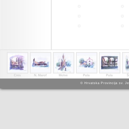
Cres
N. Marof
Molve
Pula
Pula
Š
© Hrvatska Provincija sv. J