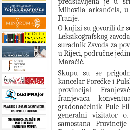
predstavljena je u sr
Mihovila arkanđela, u
Franje.
O knjizi su govorili dr.
Leksikografskog zavoda, 
suradnik Zavoda za pov
u Rijeci, područne jedini
Maračić.
Skupu su se prigodni
kancelar Porečke i Puls
provincijal Franjev
franjevaca konventu
gradonačelnik Pule Fil
generalni vizitator o
samostana Provincije