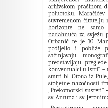
arhivskom prašinom d
poluotoku. Maračićev 
suvremenom čitatelju 
horizonte ne samo i
nadahnuća za svježu ple
Orbanić te je 10 Mara
podijelio i pobliže p
sačinjavaju monogra
predstavljaju preglede
konventualci u Istri“ –
smrti bl. Otona iz Pule
stoljetne nazočnosti fr
„Prekomorski susreti“ 
sv. Antuna i sv. Jeroni
„Portretiranje znam