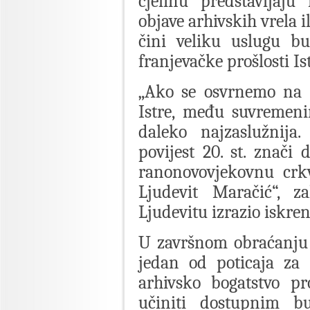
cjelinu predstavljaj
objave arhivskih vrela i
čini veliku uslugu b
franjevačke prošlosti Ist
„Ako se osvrnemo na h
Istre, među suvremen
daleko najzaslužnija
povijest 20. st. znači 
ranonovovjekovnu crkv
Ljudevit Maračić“, z
Ljudevitu izrazio iskren
U završnom obraćanju 
jedan od poticaja za 
arhivsko bogatstvo pr
učiniti dostupnim b