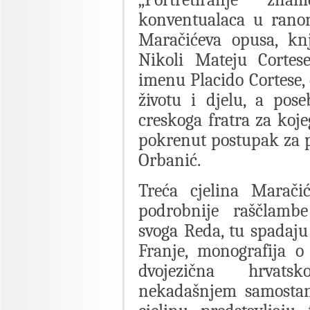
konventualaca u ranon
Maračićeva opusa, knj
Nikoli Mateju Cortes
imenu Placido Cortese,
životu i djelu, a pos
creskoga fratra za koj
pokrenut postupak za pr
Orbanić.
Treća cjelina Marači
podrobnije raščlambe
svoga Reda, tu spadaj
Franje, monografija o
dvojezična hrvatsk
nekadašnjem samostanu