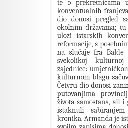
te o prekretnicama u
konventualnih franjev
dio donosi pregled 
okolnim državama; tu 
ulozi istarskih konve
reformacije, s posebn
na slučaje fra Balde 
svekolikoj kulturno
zajednice: umjetničko
kulturnom blagu sačuv
Četvrti dio donosi zanim
putovanjima provinci
života samostana, ali i
istaknuli sabiranje
kronika. Armanda je ist
svojim zapisima donos