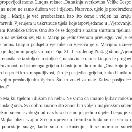
 propovijedi mons. Linqua rekao: ,,Današnja svetkovina Velike Gosp
 na nebu ne samo dušom već i tijelom. Naravno, tijelo je preobraženo 
slog… Marija je već preobražena kao što ćemo i vidjeti na kraj
rtvih. Vjerujem u uskrsnuće tijela koje ispovijedamo u ,,Vjerovanju
am Katoličke Crkve. Ono što će se dogoditi s našim smrtnim tijelima 
 na svršetku svijeta u Mariji po jedinstvenom privilegiju već je o
e mons. Linqua podsjetio vjernike na vjerovanje u Marijino uznese
ko je dogmom proglasio papa Pijo XII. 1. studenog 1950. godine. ,,Vjer
enosila se iz stoljeće u stoljeće”, nastavio je mons. Linqua te progovo
čuvanosti od istočnoga grijeha i dostojnim darom da ,,Ona koja je
reba proći kroz raspadljivost, što je posljedica grijeha, kako bi ušla 
vojim proslavljenim tijelom. Što to znači za nas? Kakve posljedic
ivot?
o Majku tijelom i dušom na nebu. Ne samo da imamo ljubav milosno
inskog srca. Svi dobro znamo što znači biti voljen majčinskim srce
skim srcem, svakoga od nas kao da smo joj jedino dijete. Lijepo je 
 Majka blizu svojim Srcem upravo u trenutku kada se osjećamo na
ponestaje snage, kada smo u iskušenju, ili se moramo suočit