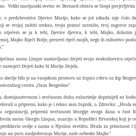
o. Veliki marijanski svetac sv. Bernard obraća se Gospi povjerljivi
, o predobrostiva Djevice Marijo, kako se još nikada nije čulo da
oji se tvojoj zaštiti utekao, tvoju pomoć zatražio, tvoj zagovor za
 utječem se ja k tebi, Djevice djevica, k tebi, Majko, dolazim j
oj, Majko Riječi Božje, prezreti riječi mojih, nego ih milostivo poslu
.’’
iječima mons. Linque nastavljamo živjeti svoju svakodnevicu utječu
e nastojeći živjeti kako bi Marija živjela.
ko slavlje bilo je na vanjskom prostoru uz župnu crkvu uz kip Bezgre
toralnog centra ,,Oaza Bezgrešne”.
 dostojanstvenom i svečanom duhu euharistije doprinijeli su hodoč
jelovali u pripremi, kako je i rekao sam župnik, o. Zdravko: ,,Hvala s
 u organizaciji, pripremi svečanosti liturgije ovoga dana u čast 
vala mons. Giorgiu Linqua, nunciju u Republici Hrvatskoj koji je 
predslavio ovdje s nama u Njezinu svetištu. Hvala za prisutnost i lj
uju na putu nasljedovanja Marije, naše nebeske Majke.”