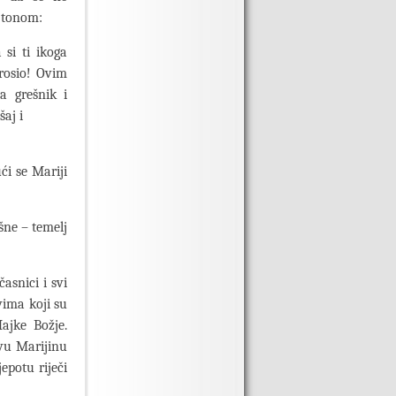
m tonom:
 si ti ikoga
prosio! Ovim
a grešnik i
šaj i
ći se Mariji
šne – temelj
asnici i svi
vima koji su
Majke Božje.
ovu Marijinu
epotu riječi