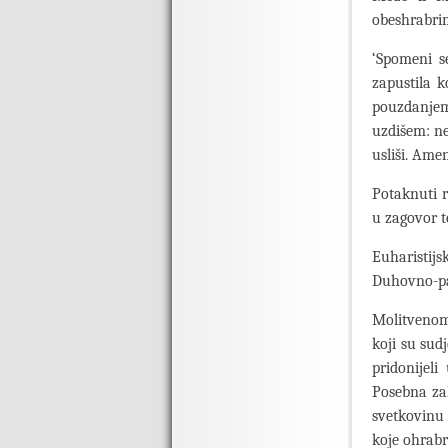
obeshrabrim
‘Spomeni se
zapustila k
pouzdanjem
uzdišem: nem
usliši. Amen’
Potaknuti r
u zagovor t
Euharistijs
Duhovno-pas
Molitvenom,
koji su sud
pridonijeli
Posebna zah
svetkovinu 
koje ohrabr