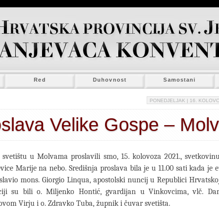
Red
Duhovnost
Samostani
PONEDJELJAK
| 16. KOLOVO
slava Velike Gospe – Mol
 svetištu u Molvama proslavili smo, 15. kolovoza 2021., svetkovin
vice Marije na nebo. Središnja proslava bila je u 11.00 sati kada je e
dslavio mons. Giorgio Linqua, apostolski nuncij u Republici Hrvatsko
ciji su bili o. Miljenko Hontić, gvardijan u Vinkovcima, vlč. Da
vom Virju i o. Zdravko Tuba, župnik i čuvar svetišta.