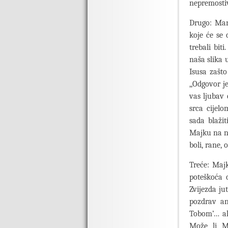
nepremostiv
Drugo: Mar
koje će se 
trebali bit
naša slika 
Isusa zašto
,,Odgovor j
vas ljubav o
srca cijel
sada blažit
Majku na ne
boli, rane,
Treće: Maj
poteškoća 
Zvijezda ju
pozdrav an
Tobom’… ali
Može li Ma