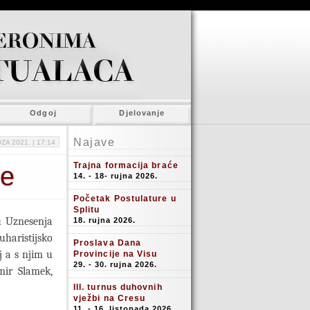
Odgoj
Djelovanje
Najave
ZA 2021. |
17:14
Trajna formacija braće
ve
14. - 18- rujna 2026.
Početak Postulature u
Splitu
u Uznesenja
18. rujna 2026.
uharistijsko
Proslava Dana
j a s njim u
Provincije na Visu
29. - 30. rujna 2026.
mir Slamek,
III. turnus duhovnih
vježbi na Cresu
11. - 16. listopada 2026.