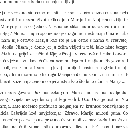
im preprekama kada smo najosjetljiviji.
ija je već ono što ćemo mi biti. Tijelom i dušom uznesena na nebo
ostvariti i u našem životu. Gledajmo Mariju i u Njoj ćemo vidjeti
i. Marija je naše ogledalo. Njezina se slika mora odražavati u nam
u Njoj.” Mons. Linqua spomenuo je dragu mu meditaciju Chiare Lubi
 nam nije ostavio Mariju kao što je On ostao s nama u Presvetoj 
e dobila: Nisam je donio jer ju želim vidjeti u tebi. Iako niste bezgr
čistiti od grijeha i učiniti Njoj sličnoj i vi ćete raširiti ruke i otvor
om čovječanstvu koje žeđa za svojim Bogom i majkom Njegovom.
i boli, rane, brisati suze… pjevaj litanije i nastoj se ogledati u 
bu, ali mi moramo biti druga Marija ovdje na zemlji: na nama je da
 obrisati suze napaćenom čovječanstvu kao što bi to učinila Marija…
ka nas zagovara. Dok nas čeka gore Marija moli za nas ovdje dolj
ovoga svijeta ne izgubimo put koji vodi k Ocu. Ona je uistinu Vra
tarnja. Zato možemo profitirati moljenjem sv. krunice: ponavljamo 
đela Gabrijela kod navještenja: ‘Zdravo, Marijo milosti puna, Go
 također pedeset puta prosimo da se moli za nas: ‘sada i na času 
jka ne čuti vapaj toliko upornog djeteta. Tješi nas i pozi