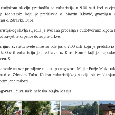
stijskom slavlju prethodila je euharistija u 9.00 sati kod zavje
e Molvarske koju je predslavio o. Martin Jaković, gvardijan 
iju o. Zdravka Tube.
istijskog slavlja slijedila je svečana procesija s čudotvornim kipom
d zavjetne kapelice do župne crkve.
jinu svetištu svete mise su bile još u 7.00 sati koju je predslavio
6.00 sati euharistiju je predslavio o. Đuro Hontić koji je blagoslo
jecu. S
ahvale za sve primljene milosti po zagovoru Majke Božje Molvarsk
 sati o. Zdravko Tuba. Nakon euharistijskog slavlja bit će klanja
primljene milosti.
agovara i čuva naše nebeska Majka Marija!