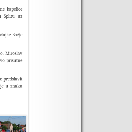
tne kapelice
u Splitu uz
 Majke Božje
 o. Miroslav
vio prisutne
e predslavit
nje u znaku