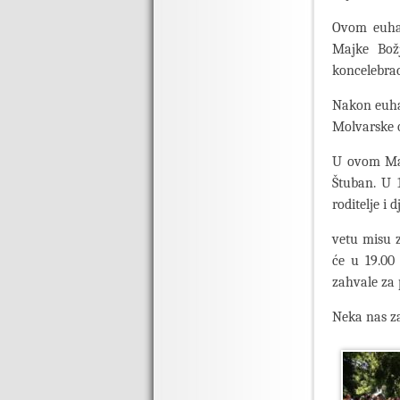
Ovom euhari
Majke Božj
koncelebrac
Nakon euhar
Molvarske o
U ovom Mari
Štuban. U 1
roditelje i d
vetu misu z
će u 19.00
zahvale za 
Neka nas z