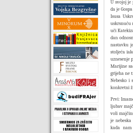
U svojoj je
da je Gospa
Isusa Uskr
uskrsnuću m
uči Katekiz
dan odnosno
nastavku j
stoljeća ia
uznesenje pr
Marijine sa
grijeha ne t
Nebesko i s
konkretni ž
Prvi: Imam
ljubav majč
voli majčin
je nebeska
kada nam 