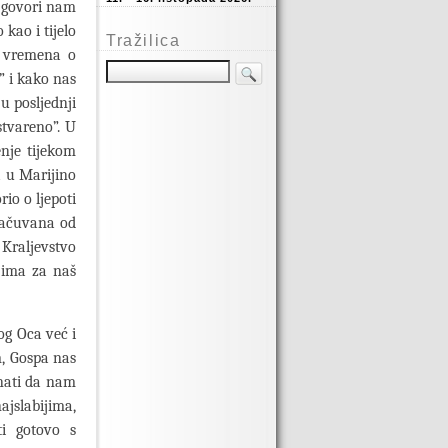
e govori nam
kao i tijelo
Tražilica
u vremena o
” i kako nas
u posljednji
stvareno”. U
nje tijekom
a u Marijino
rio o ljepoti
 sačuvana od
u Kraljevstvo
e ima za naš
g Oca već i
m, Gospa nas
znati da nam
jslabijima,
i gotovo s