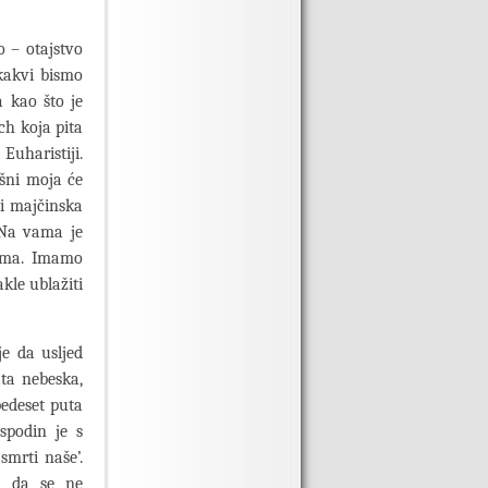
 – otajstvo
 kakvi bismo
a kao što je
ch koja pita
Euharistiji.
ešni moja će
iti majčinska
 Na vama je
njima. Imamo
kle ublažiti
e da usljed
ta nebeska,
pedeset puta
spodin je s
smrti naše’.
va da se ne