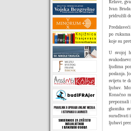
Kelave, gva
Ivan Bradar
pridružili 
Predslaveći
po rukama 
koje su pret
U svojoj h
svakodnevno
ljudima pom
poslanja. J
svijetu te 
ljubav. Mo
Konačno mož
prepoznali 
glasnika sv
surađivati 
ljubavi pre