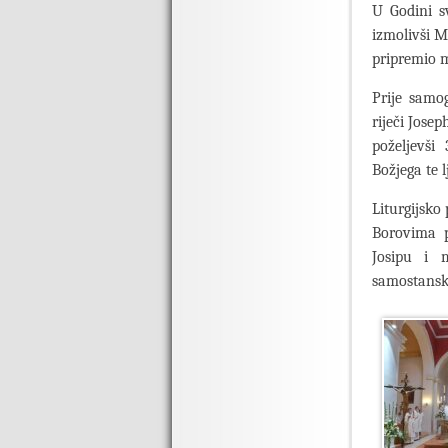
U Godini sv
izmolivši M
pripremio m
Prije samog
riječi Jose
poželjevši
Božjega te l
Liturgijsko
Borovima p
Josipu i 
samostansk