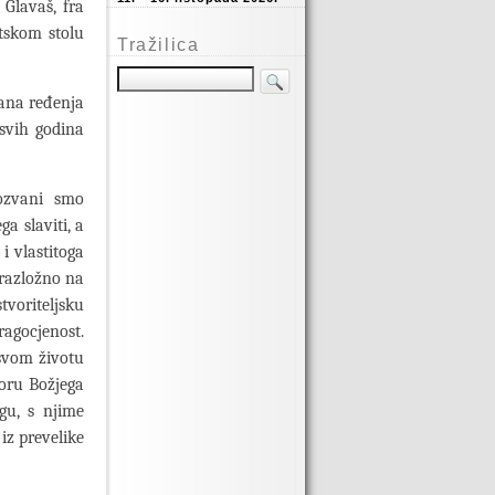
 Glavaš, fra
atskom stolu
Tražilica
dana ređenja
svih godina
Pozvani smo
a slaviti, a
i vlastitoga
zrazložno na
tvoriteljsku
agocjenost.
 svom životu
voru Božjega
ogu, s njime
iz prevelike