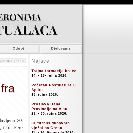
Odgoj
Djelovanje
Najave
NJA 2021. |
11:13
Trajna formacija braće
14. - 18- rujna 2026.
 fra
Početak Postulature u
Splitu
18. rujna 2026.
Proslava Dana
Provincije na Visu
29. - 30. rujna 2026.
lavljena 30.
III. turnus duhovnih
, i fra Pere
vježbi na Cresu
11. - 16. listopada 2026.