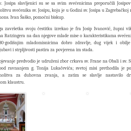
. Josipa slavljenici su se sa svim svećenicima preporučili Josip
olitvu svećenika sv. Josipu, koju je u Godini sv. Josipa u Zagrebačkoj 
ons. Ivan Šaško, pomoćni biskup.
a završetka svoju čestitku izrekao je fra Josip Ivanović, župni vika
pha Ratzingera na dan njegove mlade mise o karakteristikama svećeni
 30-godišnjim mladomisnicima dobro zdravlje, dug vijek i obilje
jubavi i strpljivosti pastira za povjerena im stada.
 pjevanje predvodio je udruženi zbor crkava sv. Frane na Obali i sv. 
od ravnanjem g. Tonija Lukačevića; svetoj misi prethodila je po
molitva za duhovna zvanja, a zatim se slavlje nastavilo d
om klaustru.