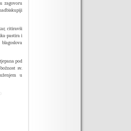
ovu zagovoru
nadbiskupiji
r, citiravši
ka-pastira i
 blagoslova
Stjepana pod
božnost sv.
ruženjem u