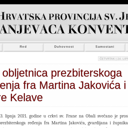
Red
Duhovnost
Samostani
ČETVRTAK
| 24. LIP
 obljetnica prezbiterskoga
enja fra Martina Jakovića i
re Kelave
3. lipnja 2021. godine u crkvi sv. Frane na Obali svečano je pros
prezbiterskoga ređenja fra Martina Jakovića, gvardijana i župnika