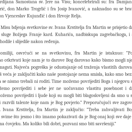
rdijana Samostana sv. Jere na Visu; koncelebrirali su: fra Damjan
ić, don Marko Trogrlić i fra Josip Ivanović, a naknadno su se br
don Vjenceslav Kujunđić i don Hrvoje Relja.
 Misu bdjenja svetkovine sv. Ivana Krstitelja fra Martin se prisjetio 
sluge Božjega Franje kard. Kuharića, nadbiskupa zagrebačkoga, i 
hodile i slijedile nakon ređenja.
omiliji, osvrćući se na svetkovinu, fra Martin je istaknuo: “
 otkrivati koje nam je to darove Bog darovao kako bismo mogli njeg
agati. Najveća pogreška je odustajanje od traženja vlastitih darova 
oš veća je zaključiti kako naše postojanje nema smisla, kako smo be
da se nismo trebali ni roditi. Time možemo povrijediti Boga i njegovu s
žemo povrijediti i sebe jer ne uočavamo vlastitu posebnost i dr
emo povrijediti i ljude koji su mogli biti blagoslovljeni da smo u
i razvili talente koje nam je Bog povjerio.” Preporučujući sve zago
. Ivana Krstitelja, fra Martin je zaključio: “Treba zahvaljivati B
i svime što jesmo i što imamo pokazivati da je Bog onaj koji sve daje 
ma čovjeku. Ma koliko bili dobri, pozvani smo biti savršeniji.”