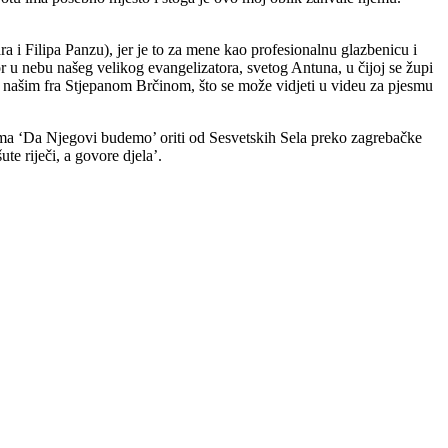
 Filipa Panzu), jer je to za mene kao profesionalnu glazbenicu i
r u nebu našeg velikog evangelizatora, svetog Antuna, u čijoj se župi
 našim fra Stjepanom Brčinom, što se može vidjeti u videu za pjesmu
esma ‘Da Njegovi budemo’ oriti od Sesvetskih Sela preko zagrebačke
e riječi, a govore djela’.