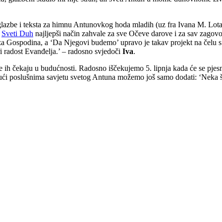
be i teksta za himnu Antunovkog hoda mladih (uz fra Ivana M. Lotara i
e
Sveti Duh
najljepši način zahvale za sve Očeve darove i za sav zagovo
za Gospodina, a ‘Da Njegovi budemo’ upravo je takav projekt na čelu s
iri radost Evanđelja.’ – radosno svjedoči
Iva
.
je ih čekaju u budućnosti. Radosno iščekujemo 5. lipnja kada će se pj
ući poslušnima savjetu svetog Antuna možemo još samo dodati: ‘Neka šut