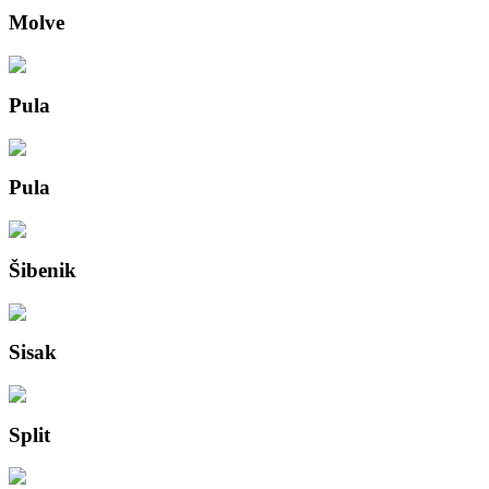
Molve
Pula
Pula
Šibenik
Sisak
Split