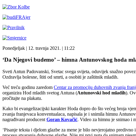
Ponedjeljak
| 12. travnja 2021. |
11:22
‘Da Njegovi budemo’ – himna Antunovskog hoda mlad
Sveti Antun Padovanski, Svetac svega svijeta, oduvijek snažno povez
Ozdravlja bolesne, štiti od smrti, a osobiti je zaštitnik mladih.
Već treću godinu zaredom
Centar za promociju duhovnih zvanja fran
organizira Hod mladih svetog Antuna (
Antunovski hod mladih
). Ov
pročitajte na plakatu.
Kako bi evangelizacijski karakter Hoda dopro do što većeg broja vjern
zvanja franjevaca konventualaca, napisala je i snimila himnu Antuno
nagrađivani producent
Goran Kovačić
. Video za himnu je snimao i 
‘Pisanje teksta i djelom glazbe za mene je bilo nevjerojatno predivno
procesu stvaranja duhovne glazbe. Nije mi prvi puta da snimam pjesmu