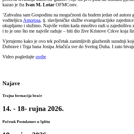
kazao je fra
Ivan M. Lotar
OFMConv.
‘Zahvalna sam Gospodinu na mogućnosti da budem jedan od autora glaz
voditeljicu
Amorosa
, tj. slavljeničke službe evangelizacijske zajednic
okupljamo i služimo. Najviše volim kada mnoštvo radi u zajedništvu 
i to je ono što me najviše raduje – biti dio žive Kristove Crkve koja š
Vjerujemo kako je ovo tek početak zanimljivih glazbenih suradnji ko
Dubrave i Trga bana Josipa Jelačića sve do Svetog Duha. I zato bivaj
Video pogledajte
ovdje
Najave
Trajna formacija braće
14. - 18- rujna 2026.
Početak Postulature u Splitu