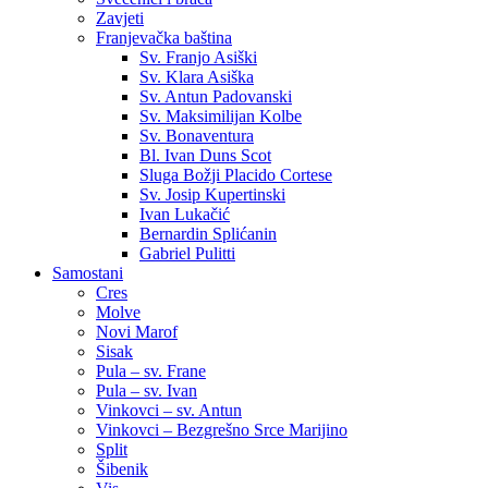
Zavjeti
Franjevačka baština
Sv. Franjo Asiški
Sv. Klara Asiška
Sv. Antun Padovanski
Sv. Maksimilijan Kolbe
Sv. Bonaventura
Bl. Ivan Duns Scot
Sluga Božji Placido Cortese
Sv. Josip Kupertinski
Ivan Lukačić
Bernardin Splićanin
Gabriel Pulitti
Samostani
Cres
Molve
Novi Marof
Sisak
Pula – sv. Frane
Pula – sv. Ivan
Vinkovci – sv. Antun
Vinkovci – Bezgrešno Srce Marijino
Split
Šibenik