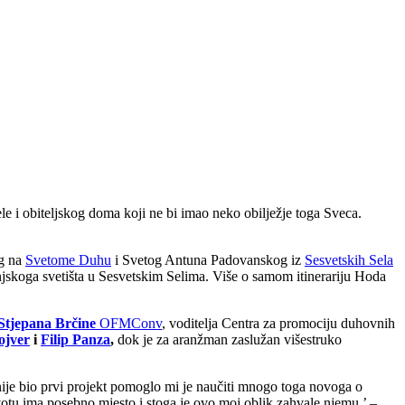
 i obiteljskog doma koji ne bi imao neko obilježje toga Sveca.
g na
Svetome Duhu
i Svetog Antuna Padovanskog iz
Sesvetskih Sela
anjskoga svetišta u Sesvetskim Selima. Više o samom itinerariju Hoda
Stjepana Brčine
OFMConv
, voditelja Centra za promociju duhovnih
ojver
i
Filip Panza
,
dok je za aranžman zaslužan višestruko
 nije bio prvi projekt pomoglo mi je naučiti mnogo toga novoga o
otu ima posebno mjesto i stoga je ovo moj oblik zahvale njemu.’ –