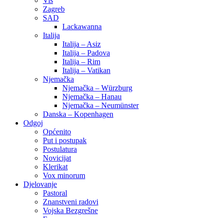
Vis
Zagreb
SAD
Lackawanna
Italija
Italija – Asiz
Italija – Padova
Italija – Rim
Italija – Vatikan
Njemačka
Njemačka – Würzburg
Njemačka – Hanau
Njemačka – Neumünster
Danska – Kopenhagen
Odgoj
Općenito
Put i postupak
Postulatura
Novicijat
Klerikat
Vox minorum
Djelovanje
Pastoral
Znanstveni radovi
Vojska Bezgrešne