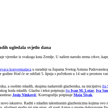
ih ugledala svjetlo dana
uje vjernike iz svakoga kuta Zemlje. U našem narodu nema crkve, kapele
jevaca konventualaca
u suradnji sa župama Svetog Antuna Padovansko
e godine Hod će se održati 5. lipnja s početkom u 14 sati u prostoru v
ika, a osobito mladih, skupina nadarenih glazbenika, na inicijativu
fra
vskog hoda mladih. Glazbu i tekst potpisuju
fra
Ivan M. Lotar
,
Iva Sm
montirao
Josip Ninković
. Koreografiju potpisuje
Maja Šivak
.
 i novo iskustvo. Raditi s mladim talentiranim glazbenicima kojima ovo
, glazbeni studio mi nije stran, ali sveti Antun u mome duhovnome živ