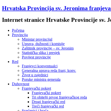
Hrvatska Provincija sv. Jeronima franjev
Internet stranice Hrvatske Provincije sv.
Početna
Provincija
Ministar provincijal
Uprava, dužnosti i komisije
Zaštitnik provincije – sv. Jeronim
Statistička slika i presjek
Povijest provincije
Red
Franjevci konventualci
Generalna uprava reda franj. konv.
Život u zajednici
Poruke ministra generala
Duhovnost
Franjevački pokret
Franjevački pokret
Tri obitelji prvog franjevačkog reda
Drugi franjevački red
Treći franjevački red
Svećenici i braća