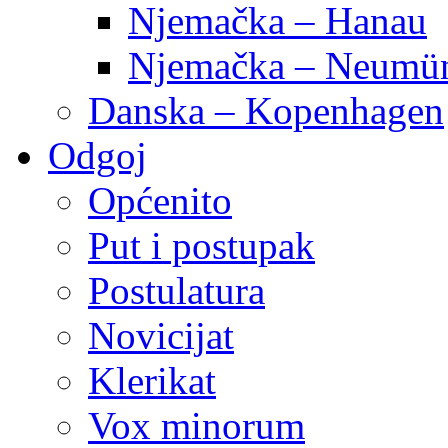
Njemačka – Hanau
Njemačka – Neumün
Danska – Kopenhagen
Odgoj
Općenito
Put i postupak
Postulatura
Novicijat
Klerikat
Vox minorum