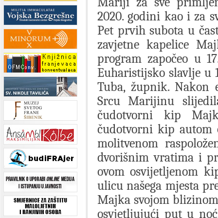
Mariji za sve primlje
2020. godini kao i za s
Pet prvih subota u ča
zavjetne kapelice Ma
program započeo u 17.
Euharistijsko slavlje u 
Tuba, župnik. Nakon e
Srcu Marijinu slijedi
čudotvorni kip Majk
čudotvorni kip autom o
molitvenom raspolože
dvorišnim vratima i p
ovom osvijetljenom ki
ulicu našega mjesta p
Majka svojom blizinom
osvjetljujući put u n