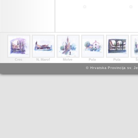
Cres
N. Marof
Molve
Pula
Pula
Š
© Hrvatska Provincija sv. J