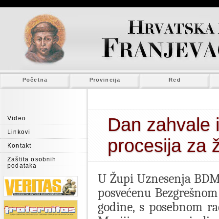
Početna
Provincija
Red
Dan zahvale 
Video
Linkovi
procesija za 
Kontakt
Zaštita osobnih
podataka
U Župi Uznesenja BDM 
posvećenu Bezgrešnom S
godine, s posebnom ra