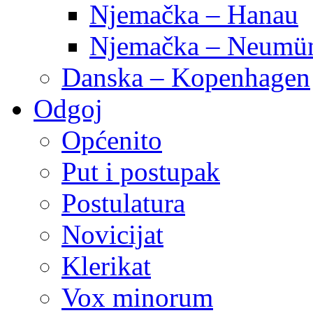
Njemačka – Hanau
Njemačka – Neumün
Danska – Kopenhagen
Odgoj
Općenito
Put i postupak
Postulatura
Novicijat
Klerikat
Vox minorum