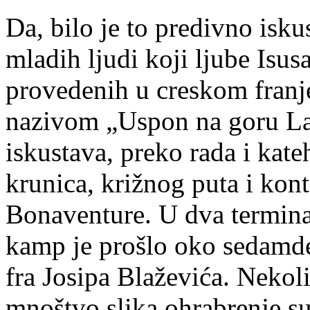
Da, bilo je to predivno isku
mladih ljudi koji ljube Isu
provedenih u creskom fran
nazivom „Uspon na goru La
iskustava, preko rada i kate
krunica, križnog puta i kon
Bonaventure. U dva termina
kamp je prošlo oko sedamd
fra Josipa Blaževića. Nekol
mnoštvo slika ohrabrenje su