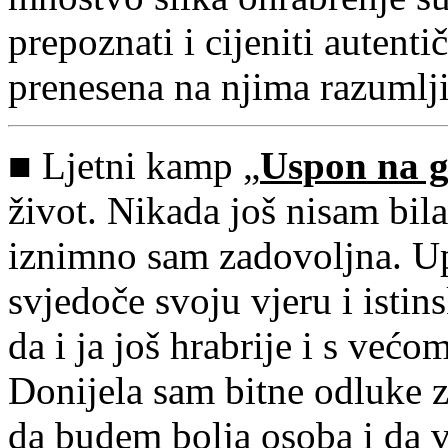
prepoznati i cijeniti autent
prenesena na njima razumlj
■ Ljetni kamp „
Uspon na g
život. Nikada još nisam bil
iznimno sam zadovoljna. U
svjedoče svoju vjeru i istin
da i ja još hrabrije i s većo
Donijela sam bitne odluke z
da budem bolja osoba i da 