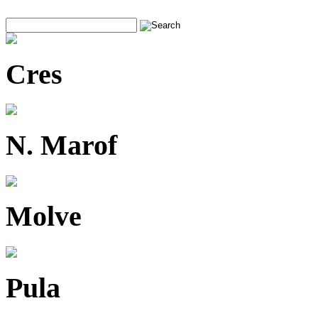
Cres
N. Marof
Molve
Pula