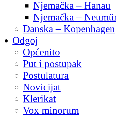
Njemačka – Hanau
Njemačka – Neumün
Danska – Kopenhagen
Odgoj
Općenito
Put i postupak
Postulatura
Novicijat
Klerikat
Vox minorum