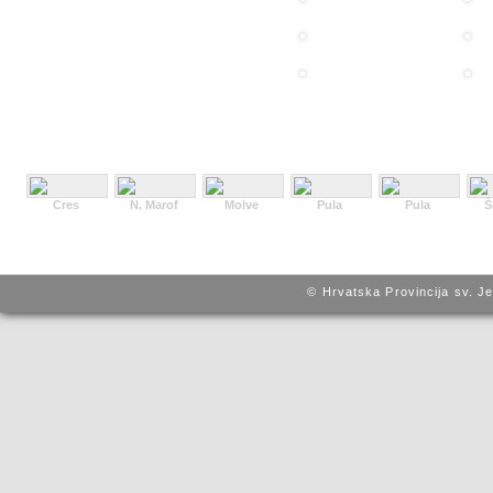
Cres
N. Marof
Molve
Pula
Pula
Š
© Hrvatska Provincija sv. J