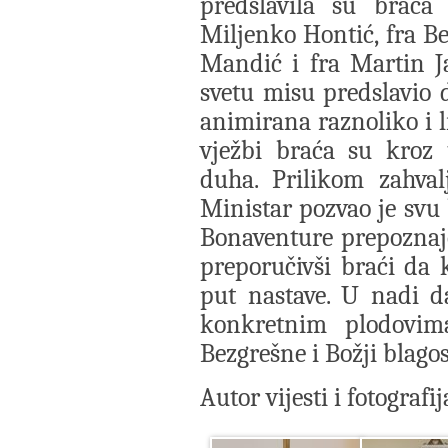
predslavila su braća 
Miljenko Hontić, fra Be
Mandić i fra Martin J
svetu misu predslavio d
animirana raznoliko i l
vježbi braća su kroz 
duha. Prilikom zahval
Ministar pozvao je svu 
Bonaventure prepoznaje
preporučivši braći da 
put nastave. U nadi d
konkretnim plodovim
Bezgrešne i Božji blagos
Autor vijesti i fotografi