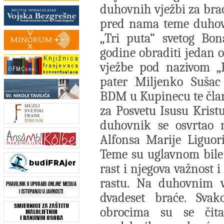
duhovnih vježbi za brać
pred nama teme duhovn
„Tri puta“ svetog Bon
godine obraditi jedan 
vježbe pod nazivom „P
pater Miljenko Suša
BDM u Kupinecu te čla
za Posvetu Isusu Krist
duhovnik se osvrtao n
Alfonsa Marije Liguori
Teme su uglavnom bile 
rast i njegova važnost 
rastu. Na duhovnim v
dvadeset braće. Sva
obrocima su se čita