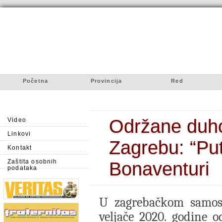
Početna
Provincija
Red
Održane duho
Video
Linkovi
Zagrebu: “Put
Kontakt
Zaštita osobnih
Bonaventuri
podataka
U zagrebačkom samost
veljače 2020. godine o