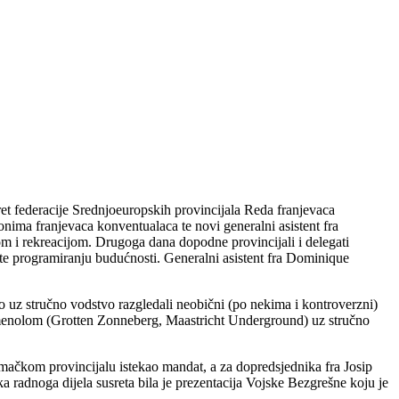
et federacije Srednjoeuropskih provincijala Reda franjevaca
onima franjevaca konventualaca te novi generalni asistent fra
om i rekreacijom. Drugoga dana dopodne provincijali i delegati
ju te programiranju budućnosti. Generalni asistent fra Dominique
mo uz stručno vodstvo razgledali neobični (po nekima i kontroverzni)
 kamenolom (Grotten Zonneberg, Maastricht Underground) uz stručno
jemačkom provincijalu istekao mandat, a za dopredsjednika fra Josip
ka radnoga dijela susreta bila je prezentacija Vojske Bezgrešne koju je