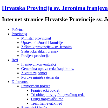
Hrvatska Provincija sv. Jeronima franjev
Internet stranice Hrvatske Provincije sv.
Početna
Provincija
Ministar provincijal
Uprava, dužnosti i komisije
Zaštitnik provincije – sv. Jeronim
Statistička slika i presjek
Povijest provincije
Red
Franjevci konventualci
Generalna uprava reda franj. konv.
Život u zajednici
Poruke ministra generala
Duhovnost
Franjevački pokret
Franjevački pokret
Tri obitelji prvog franjevačkog reda
Drugi franjevački red
Treći franjevački red
Svećenici i braća