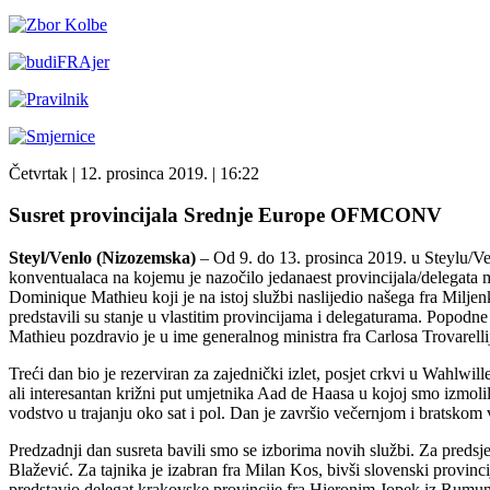
Četvrtak
| 12. prosinca 2019. |
16:22
Susret provincijala Srednje Europe OFMCONV
Steyl/Venlo (Nizozemska)
– Od 9. do 13. prosinca 2019. u Steylu/V
konventualaca na kojemu je nazočilo jedanaest provincijala/delegata me
Dominique Mathieu koji je na istoj službi naslijedio našega fra Milje
predstavili su stanje u vlastitim provincijama i delegaturama. Popodne
Mathieu pozdravio je u ime generalnog ministra fra Carlosa Trovarellij
Treći dan bio je rezerviran za zajednički izlet, posjet crkvi u Wahlwi
ali interesantan križni put umjetnika Aad de Haasa u kojoj smo izmo
vodstvo u trajanju oko sat i pol. Dan je završio večernjom i bratsko
Predzadnji dan susreta bavili smo se izborima novih službi. Za predsje
Blažević. Za tajnika je izabran fra Milan Kos, bivši slovenski provinci
predstavio delegat krakovske provincije fra Hieronim Jopek iz Rumunj