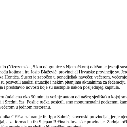
enlo (Nizozemska, 5 km od granice s Njemačkom) održan je jesenji susr
đu kojima i fra Josip Blažević, provincijal Hrvatske provincije sv. Jer
nka Hontića. Susret je započeo u ponedjeljak navečer, večerom, večernj
 su posvetili analizi situacije i nekim pitanjima aktualnima za federaci
a i predstavio novosti koje su nastupile nakon posljednjeg kapitula.
lleru (udaljena oko 90 minuta vožnje autom od našeg sjedišta) u kojoj s
lili i Srednji čas. Poslije ručka posjetili smo monumentalni podzemni
m večerom u jednom restoranu.
dnika CEF-a izabran je fra Igor Salmić, slovenski provincijal, jer je n
jal, a za formaciju fra Stjepan Brčina iz hrvatske provincije. Zadnja toč
ske provincije na služi u Njemačkoj provinciji.