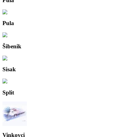
Pula
Pula
Šibenik
Sisak
Split
Vinkovci