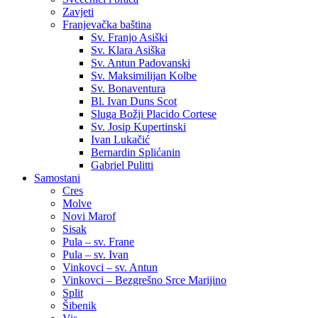
Zavjeti
Franjevačka baština
Sv. Franjo Asiški
Sv. Klara Asiška
Sv. Antun Padovanski
Sv. Maksimilijan Kolbe
Sv. Bonaventura
Bl. Ivan Duns Scot
Sluga Božji Placido Cortese
Sv. Josip Kupertinski
Ivan Lukačić
Bernardin Splićanin
Gabriel Pulitti
Samostani
Cres
Molve
Novi Marof
Sisak
Pula – sv. Frane
Pula – sv. Ivan
Vinkovci – sv. Antun
Vinkovci – Bezgrešno Srce Marijino
Split
Šibenik