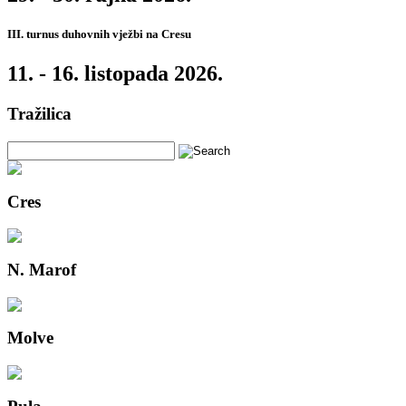
III. turnus duhovnih vježbi na Cresu
11. - 16. listopada 2026.
Tražilica
Cres
N. Marof
Molve