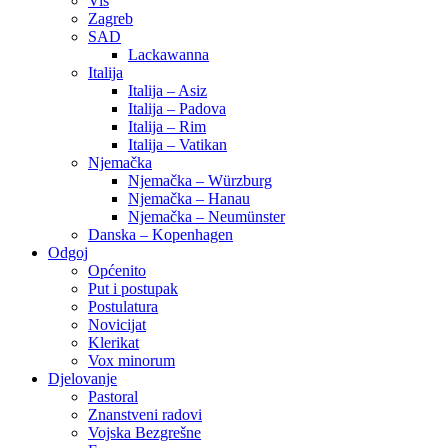
Vis
Zagreb
SAD
Lackawanna
Italija
Italija – Asiz
Italija – Padova
Italija – Rim
Italija – Vatikan
Njemačka
Njemačka – Würzburg
Njemačka – Hanau
Njemačka – Neumünster
Danska – Kopenhagen
Odgoj
Općenito
Put i postupak
Postulatura
Novicijat
Klerikat
Vox minorum
Djelovanje
Pastoral
Znanstveni radovi
Vojska Bezgrešne